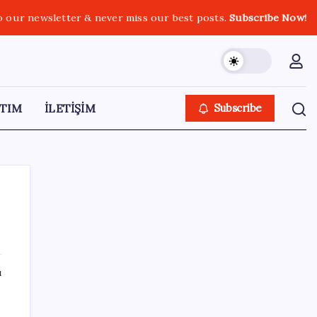
o our newsletter & never miss our best posts.
Subscribe Now!
TIM
İLETİŞİM
Subscribe
SON YAZILAR
ı
Sürekli maddi sorun yaşayan insanların
beyni daha çabuk yaşlanabiliyor: ‘Beyin de