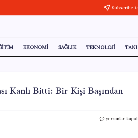
Subscribe t
ĞİTİM
EKONOMİ
SAĞLIK
TEKNOLOJİ
TANI
ı Kanlı Bitti: Bir Kişi Başından
Arnavutköy’de
yorumlar kapal
Akraba
Tartışması
Kanlı