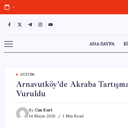
Skip
-
to
content
https://www.facebook.com/
https://twitter.com/
https://t.me/
https://www.instagram.com/
https://youtube.com/
ANA SAYFA
E
EĞITIM
Arnavutköy’de Akraba Tartışmas
Vuruldu
By
Can Kurt
14 Mayıs 2026
1 Min Read