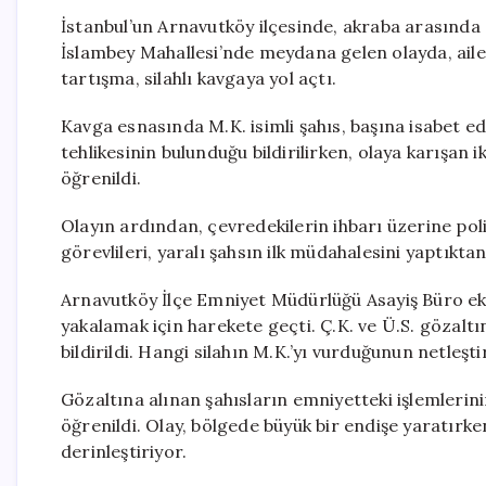
İstanbul’un Arnavutköy ilçesinde, akraba arasında 
İslambey Mahallesi’nde meydana gelen olayda, aile
tartışma, silahlı kavgaya yol açtı.
Kavga esnasında M.K. isimli şahıs, başına isabet ed
tehlikesinin bulunduğu bildirilirken, olaya karışan i
öğrenildi.
Olayın ardından, çevredekilerin ihbarı üzerine polis
görevlileri, yaralı şahsın ilk müdahalesini yaptıkt
Arnavutköy İlçe Emniyet Müdürlüğü Asayiş Büro ekipl
yakalamak için harekete geçti. Ç.K. ve Ü.S. gözaltın
bildirildi. Hangi silahın M.K.’yı vurduğunun netleşti
Gözaltına alınan şahısların emniyetteki işlemleri
öğrenildi. Olay, bölgede büyük bir endişe yaratırken
derinleştiriyor.