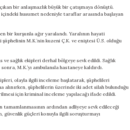
Bitti:
çıkan bir anlaşmazlık büyük bir çatışmaya dönüştü.
Bir
 içindeki husumet nedeniyle taraflar arasında başlayan
Kişi
Başından
Vuruldu
en bir kurşunla ağır yaralandı. Yaralının hayati
için
ki şüphelinin M.K.’nin kuzeni Ç.K. ve eniştesi Ü.S. olduğu
 ve sağlık ekipleri derhal bölgeye sevk edildi. Sağlık
an sonra, M.K.’yı ambulansla hastaneye kaldırdı.
eri, olayla ilgili inceleme başlatarak, şüphelileri
a alınırken, şüphelilerin üzerinde iki adet silah bulunduğu
rilmesi için kriminal inceleme yapılacağı ifade edildi.
nin tamamlanmasının ardından adliyeye sevk edileceği
, güvenlik güçleri konuyla ilgili soruşturmayı