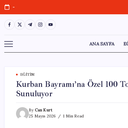
Skip
-
to
content
https://www.facebook.com/
https://twitter.com/
https://t.me/
https://www.instagram.com/
https://youtube.com/
ANA SAYFA
E
EĞITIM
Kurban Bayramı’na Özel 100 To
Sunuluyor
By
Can Kurt
25 Mayıs 2026
1 Min Read