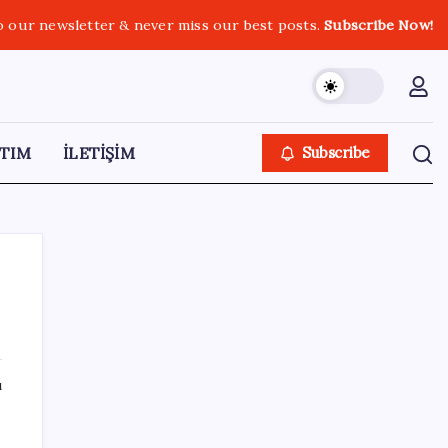
o our newsletter & never miss our best posts.
Subscribe Now!
TIM
İLETİŞİM
Subscribe
SON YAZILAR
ı
ASELSAN, Avrupa’nın En Büyük Hava
Savunma Tesisi Oğulbey’i Geliştiriyor