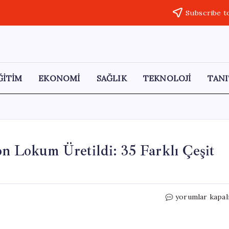
Subscribe t
ĞİTİM
EKONOMİ
SAĞLIK
TEKNOLOJİ
TANI
n Lokum Üretildi: 35 Farklı Çeşit
Kurban
yorumlar kapal
Bayramı’na
Özel
100