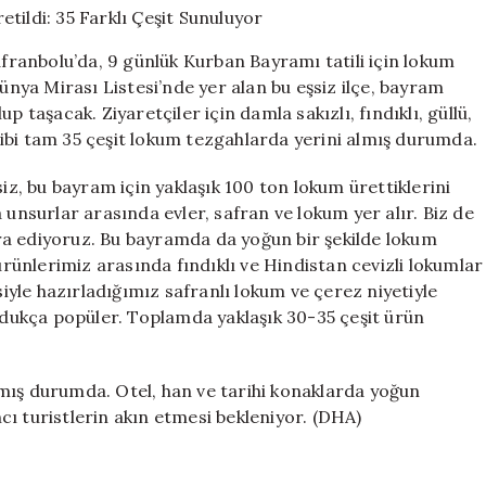
Ton
Lokum
afranbolu’da, 9 günlük Kurban Bayramı tatili için lokum
Üretildi:
Dünya Mirası Listesi’nde yer alan bu eşsiz ilçe, bayram
35
 taşacak. Ziyaretçiler için damla sakızlı, fındıklı, güllü,
Farklı
Çeşit
a gibi tam 35 çeşit lokum tezgahlarda yerini almış durumda.
Sunuluyor
için
, bu bayram için yaklaşık 100 ton lokum ürettiklerini
 unsurlar arasında evler, safran ve lokum yer alır. Biz de
ra ediyoruz. Bu bayramda da yoğun bir şekilde lokum
ünlerimiz arasında fındıklı ve Hindistan cevizli lokumlar
siyle hazırladığımız safranlı lokum ve çerez niyetiyle
oldukça popüler. Toplamda yaklaşık 30-35 çeşit ürün
mış durumda. Otel, han ve tarihi konaklarda yoğun
ı turistlerin akın etmesi bekleniyor. (DHA)