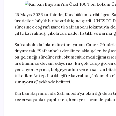
25 Mayıs 2026 tarihinde, Karabük’ün tarihi ilçesi S
üreticileri büyük bir hazırlık içine girdi. UNESCO 
süresince coğrafi işaretli Safranbolu lokumuyla dolup
çifte kavrulmuş, çikolatalı, sade, fıstıklı ve sarm
Safranbolu’da lokum üretimi yapan Caner Gömleksiz
duyurarak, “Safranbolu denilince akla gelen başlıca
bu geleneği sürdürerek lokumculuk mesleğimizi ic
üretimimize devam ediyoruz. En çok talep gören ür
yer alıyor. Ayrıca, bölgeye adını veren safran bitki
tüketilen Antep fıstıklı çifte kavrulmuş lokum da 
sunuyoruz,” şeklinde belirtti.
Kurban Bayramı’nda Safranbolu’ya olan ilgi de art
rezervasyonlar yapılırken, hem yerli hem de yabanc