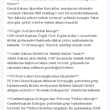
Uyarı**
Enerji Bakanı Alparslan Bayraktar, maaşlarını ödemekte
zorlanan Yıldızlar SSS Holding’e sert bir uyarıda bulunarak,
“Bir daha bu şirkete ruhsat vermem” şeklinde konuştu. Fakat
aynı gün, şirket yeni bir ruhsat almayı başardı.
**Özgür Özel’den İttifak Mesajı**
CHP Genel Başkanı Özgür Özel, Ergün Atalay’ı ziyaretinde
ittifak görüşmeleri hakkında dikkat çekici açıklamalarda
bulundu. “O eli tutacağız” diyerek, işbirliği sinyali verdi.
**Adalet Bakanı Gürlek’ten ‘Mutlak Butlan’ Yanıtı**
Adalet Bakanı Akın Gürlek, CHP davasında ‘mutlak butlan’
iddialarına ilişkin sorulara yanıt vererek, gelişmelerin
yakından takip edilmesi gerektiğini belirtti.
**İYİ Parti Lideri Dervişoğlu’ndan Eleştiriler**
İYİ Parti Genel Başkanı Müsavat Dervişoğlu, partisinin grup
toplantısında iktidar medyasının Mehmet Şimşek’i hedef
aldığını söyledi ve “Sorumlu Erdoğan’dır” ifadelerini kullandı.
**Cumhurbaşkanı Erdoğan’dan Terörsüz Türkiye Mesajı**
Cumhurbaşkanı Erdoğan, partisinin grup toplantısında
terörsüz bir Türkiye hedefini vurguladı. Bu açıklamalar, DEM