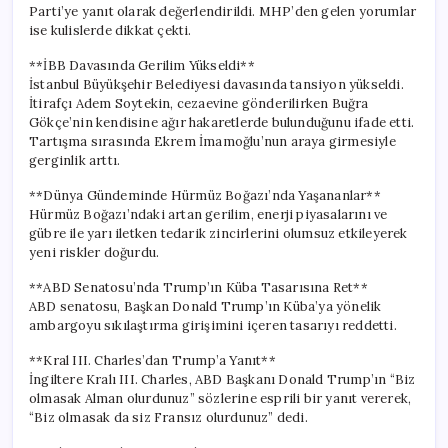
Parti’ye yanıt olarak değerlendirildi. MHP’den gelen yorumlar
ise kulislerde dikkat çekti.
**İBB Davasında Gerilim Yükseldi**
İstanbul Büyükşehir Belediyesi davasında tansiyon yükseldi.
İtirafçı Adem Soytekin, cezaevine gönderilirken Buğra
Gökçe’nin kendisine ağır hakaretlerde bulunduğunu ifade etti.
Tartışma sırasında Ekrem İmamoğlu’nun araya girmesiyle
gerginlik arttı.
**Dünya Gündeminde Hürmüz Boğazı’nda Yaşananlar**
Hürmüz Boğazı’ndaki artan gerilim, enerji piyasalarını ve
gübre ile yarı iletken tedarik zincirlerini olumsuz etkileyerek
yeni riskler doğurdu.
**ABD Senatosu’nda Trump’ın Küba Tasarısına Ret**
ABD senatosu, Başkan Donald Trump’ın Küba’ya yönelik
ambargoyu sıkılaştırma girişimini içeren tasarıyı reddetti.
**Kral III. Charles’dan Trump’a Yanıt**
İngiltere Kralı III. Charles, ABD Başkanı Donald Trump’ın “Biz
olmasak Alman olurdunuz” sözlerine esprili bir yanıt vererek,
“Biz olmasak da siz Fransız olurdunuz” dedi.