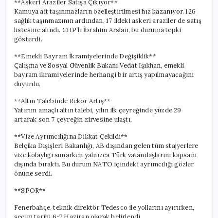
**Askeri Araziler Satışa Çıkıyor**
Kamuya ait taşınmazların özelleştirilmesi hız kazanıyor. 126
sağlık taşınmazının ardından, 17 ildeki askeri araziler de satış
listesine alındı. CHP’li İbrahim Arslan, bu duruma tepki
gösterdi.
**Emekli Bayram İkramiyelerinde Değişiklik**
Çalışma ve Sosyal Güvenlik Bakanı Vedat Işıkhan, emekli
bayram ikramiyelerinde herhangi bir artış yapılmayacağını
duyurdu.
**Altın Talebinde Rekor Artış**
Yatırım amaçlı altın talebi, yılın ilk çeyreğinde yüzde 29
artarak son 7 çeyreğin zirvesine ulaştı.
**Vize Ayrımcılığına Dikkat Çekildi**
Belçika Dışişleri Bakanlığı, AB dışından gelen tüm stajyerlere
vize kolaylığı sunarken yalnızca Türk vatandaşlarını kapsam
dışında bıraktı. Bu durum NATO içindeki ayrımcılığı gözler
önüne serdi.
**SPOR**
Fenerbahçe, teknik direktör Tedesco ile yollarını ayırırken,
seçim tarihi 6-7 Haziran olarak belirlendi.