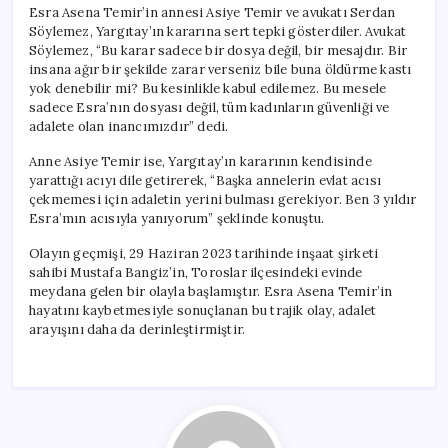
Esra Asena Temir’in annesi Asiye Temir ve avukatı Serdan
Söylemez, Yargıtay’ın kararına sert tepki gösterdiler. Avukat
Söylemez, “Bu karar sadece bir dosya değil, bir mesajdır. Bir
insana ağır bir şekilde zarar verseniz bile buna öldürme kastı
yok denebilir mi? Bu kesinlikle kabul edilemez. Bu mesele
sadece Esra’nın dosyası değil, tüm kadınların güvenliği ve
adalete olan inancımızdır” dedi.
Anne Asiye Temir ise, Yargıtay’ın kararının kendisinde
yarattığı acıyı dile getirerek, “Başka annelerin evlat acısı
çekmemesi için adaletin yerini bulması gerekiyor. Ben 3 yıldır
Esra’mın acısıyla yanıyorum” şeklinde konuştu.
Olayın geçmişi, 29 Haziran 2023 tarihinde inşaat şirketi
sahibi Mustafa Bangiz’in, Toroslar ilçesindeki evinde
meydana gelen bir olayla başlamıştır. Esra Asena Temir’in
hayatını kaybetmesiyle sonuçlanan bu trajik olay, adalet
arayışını daha da derinleştirmiştir.