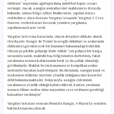
öldürme” suçundan ağırlaştırılmış müebbet hapis cezası
vermişti. Ancak, sanığın avukatları üst mahkemeye itirazda
bulundu. Adana Bölge Adliye Mahkemesi, yapılan itirazı
reddedince, dava dosyası Yargıtay’a taşındı. Yargıtay 1. Ceza
Dairesi, verilen kararı bozarak yeniden yargılama
yapılmasına karar verdi.
Yargıtay’ın bozma kararında, olayın detayları dikkate alındı.
Gerekçede, Bangiz ile Temir’in sevgili oldukları ve aralarında
öldürmeyi gerektirecek bir husumet bulunmadığı belirtildi.
Olayın şu şekilde geliştiği ifade edildi: “Ani gelişen bir kavga
sırasında sanık, maktulü baş bölgesinden darbetmiş, fakat
yaralanma sonucu kafatasında kırık ya da çatlak olmadığı
görülmüştür. Maktul, beyin kanaması ve komplikasyonlar
nedeniyle hayatını kaybetmiştir. Bu durumda, sanığın kasıt ve
iradesinin öldürme niyetine yönelik olduğuna dair kesin bir
delil bulunmamaktadır. Dolayısıyla, sanığın eyleminin
yaralamaya yönelik olduğu kabul edilerek, kasten yaralama
sonucu ölüme neden olma suçundan ceza verilmesi gerektiği
kanaatine varılmıştır.”
Yargıtay’ın kararı sonrası Mustafa Bangiz, 6 Mayıs’ta yeniden
hakim karşısına çıkacak.