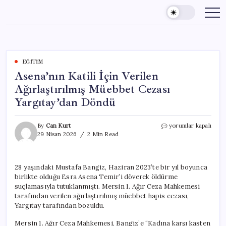
Skip
to
content
EĞITIM
Asena’nın Katili İçin Verilen
Ağırlaştırılmış Müebbet Cezası
Yargıtay’dan Döndü
Asena’nın
By
Can Kurt
yorumlar kapalı
Katili
29 Nisan 2026
2 Min Read
İçin
Verilen
Ağırlaştırılmış
28 yaşındaki Mustafa Bangiz, Haziran 2023’te bir yıl boyunca
Müebbet
birlikte olduğu Esra Asena Temir’i döverek öldürme
Cezası
Yargıtay’dan
suçlamasıyla tutuklanmıştı. Mersin 1. Ağır Ceza Mahkemesi
Döndü
tarafından verilen ağırlaştırılmış müebbet hapis cezası,
için
Yargıtay tarafından bozuldu.
Mersin 1. Ağır Ceza Mahkemesi, Bangiz’e “Kadına karşı kasten