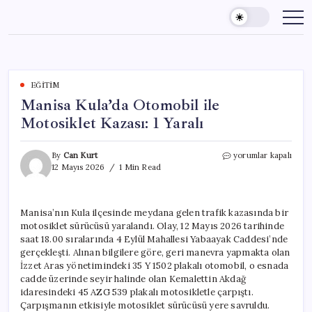
Skip
to
content
EĞITIM
Manisa Kula’da Otomobil ile
Motosiklet Kazası: 1 Yaralı
Manisa
By
Can Kurt
yorumlar kapalı
Kula’da
12 Mayıs 2026
1 Min Read
Otomobil
ile
Motosiklet
Manisa’nın Kula ilçesinde meydana gelen trafik kazasında bir
Kazası:
motosiklet sürücüsü yaralandı. Olay, 12 Mayıs 2026 tarihinde
1
Yaralı
saat 18.00 sıralarında 4 Eylül Mahallesi Yabaayak Caddesi’nde
için
gerçekleşti. Alınan bilgilere göre, geri manevra yapmakta olan
İzzet Aras yönetimindeki 35 Y 1502 plakalı otomobil, o esnada
cadde üzerinde seyir halinde olan Kemalettin Akdağ
idaresindeki 45 AZG 539 plakalı motosikletle çarpıştı.
Çarpışmanın etkisiyle motosiklet sürücüsü yere savruldu.