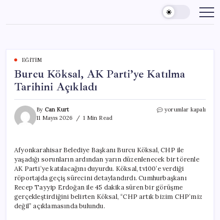
Skip
to
content
EĞITIM
Burcu Köksal, AK Parti’ye Katılma
Tarihini Açıkladı
Burcu
By
Can Kurt
yorumlar kapalı
Köksal,
11 Mayıs 2026
1 Min Read
AK
Parti’ye
Katılma
Afyonkarahisar Belediye Başkanı Burcu Köksal, CHP ile
Tarihini
yaşadığı sorunların ardından yarın düzenlenecek bir törenle
Açıkladı
için
AK Parti’ye katılacağını duyurdu. Köksal, tv100’e verdiği
röportajda geçiş sürecini detaylandırdı. Cumhurbaşkanı
Recep Tayyip Erdoğan ile 45 dakika süren bir görüşme
gerçekleştirdiğini belirten Köksal, “CHP artık bizim CHP’miz
değil” açıklamasında bulundu.