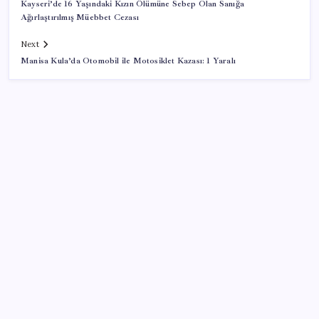
Kayseri’de 16 Yaşındaki Kızın Ölümüne Sebep Olan Sanığa
Ağırlaştırılmış Müebbet Cezası
Next
Manisa Kula’da Otomobil ile Motosiklet Kazası: 1 Yaralı
SON YAZILAR
Sürekli maddi sorun yaşayan insanların beyni daha
çabuk yaşlanabiliyor: ‘Beyin de yoruluyor’
Ekran Kartı Fiyatlarına Zam Yolda: Yüzde 40’a Varan
Fiyat Artışı