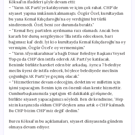
Köksal’ın ifadeleri şöyle devam etti:
– “Yarın AK Parti’ye katılıyorum ve içim çok rahat. CHP’de
siyaset yapma imkânım kalmamıştı. Özgür Özel, kurultaydan
bu yana Kemal Kılıçdaroğlu’na oy verdiğimi bir türlü
sindiremedi. Özel, beni zor durumda bıraktı.”
– “Kemal Bey, partiden ayrılmama razı olamadı. Ancak ben
kararlı bir duruş sergileyince ‘İlla istifa edeceksen, bari
bağımsız kal’ dedi. İyi ki o kurultayda Kemal Kılıçdaroğlu’na oy
vermişim, Özgür Özel’e oy vermemişim.”
– “Yarın Afyonkarahisar’a bağlı Dinar Belediye Başkanı Veysel
Topçu da CHP’den istifa ederek AK Parti’ye katılacak.
Benimle birlikte hareket eden bir arkadaş. Ayrıca 7 belediye
meclis üyesi de istifa edecek, böylece belediyede meclisin
çoğunluğu AK Parti’ye geçmiş olacak.”
– “Hizmetlerime devam edeceğim, devletim ve milletim için
işimi yapacağım. Benim için en önemli olan kente hizmettir.
Cumhurbaşkanımızla yaptığım 45 dakikalık görüşmede,
birlikte siyaset yapacağımızı söyledi. Ben de kendisine, ‘Hep
sizin karşınızda oldum CHP’deyken ama artık o CHP kalmadı.
Bu CHP bizim CHP’miz değil’ dedim.”
Burcu Köksal’ın bu açıklamaları, siyaset dünyasında gündem
olmaya devam ediyor.