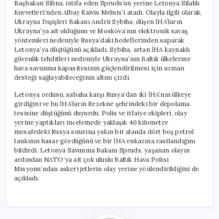
Başbakan Silina, istifa eden Spruds’un yerine Letonya Silahlı
Kuvvetleri’nden Albay Raivis Melnis’i atadı. Olayla ilgili olarak,
Ukrayna Dışişleri Bakanı Andrii Sybiha, düşen İHA’ların
Ukrayna’ya ait olduğunu ve Moskova’nın elektronik savaş
yöntemleri nedeniyle Rusya’daki hedeflerinden saparak
Letonya’ya düştüğünü açıkladı. Sybiha, artan İHA kaynaklı
güvenlik tehditleri nedeniyle Ukrayna’nın Baltık ülkelerine
hava savunma kapasitesinin güçlendirilmesi için uzman
desteği sağlayabileceğinin altını çizdi.
Letonya ordusu, sabaha karşı Rusya’dan iki İHA’nın ülkeye
girdiğini ve bu İHA’ların Rezekne şehrindeki bir depolama
tesisine düştüğünü duyurdu. Polis ve itfaiye ekipleri, olay
yerine yaptıkları incelemede yaklaşık 40 kilometre
mesafedeki Rusya sınırına yakın bir alanda dört boş petrol
tankının hasar gördüğünü ve bir İHA enkazına rastlandığını
bildirdi. Letonya Savunma Bakanı Spruds, yaşanan olayın
ardından NATO’ya ait çok uluslu Baltık Hava Polisi
Misyonu’ndan askeri jetlerin olay yerine yönlendirildiğini de
açıkladı.