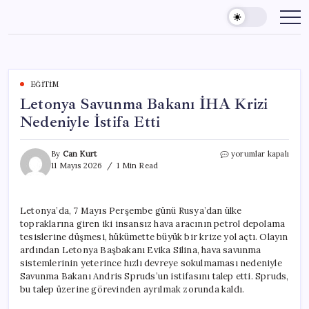
Skip
to
content
EĞITIM
Letonya Savunma Bakanı İHA Krizi
Nedeniyle İstifa Etti
Letonya
By
Can Kurt
yorumlar kapalı
Savunma
11 Mayıs 2026
1 Min Read
Bakanı
İHA
Krizi
Letonya’da, 7 Mayıs Perşembe günü Rusya’dan ülke
Nedeniyle
topraklarına giren iki insansız hava aracının petrol depolama
İstifa
Etti
tesislerine düşmesi, hükümette büyük bir krize yol açtı. Olayın
için
ardından Letonya Başbakanı Evika Silina, hava savunma
sistemlerinin yeterince hızlı devreye sokulmaması nedeniyle
Savunma Bakanı Andris Spruds’un istifasını talep etti. Spruds,
bu talep üzerine görevinden ayrılmak zorunda kaldı.