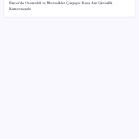
Bursa’da Otomobil ve Motosiklet Çarpıştı: Kaza Anı Güvenlik
Kamerasında
SON YAZILAR
İmam hatipliler, imam hatip seçmedi
Çin resti çekti, ABD şirketlerine kapıyı kapattı:
‘Başka seçeneğimiz kalmadı’
‘Çerçeve yasa’nın Meclis’e gelmesine saatler kala
Devlet Bahçeli’den kritik açıklama: ‘Öcalan umuda,
Ahmetler göreve, Demirtaş evine dönmelidir’