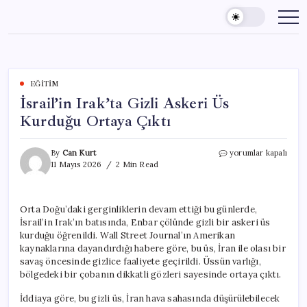
Skip
to
content
EĞITIM
İsrail’in Irak’ta Gizli Askeri Üs
Kurduğu Ortaya Çıktı
İsrail’in
By
Can Kurt
yorumlar kapalı
Irak’ta
11 Mayıs 2026
2 Min Read
Gizli
Askeri
Üs
Orta Doğu’daki gerginliklerin devam ettiği bu günlerde,
Kurduğu
İsrail’in Irak’ın batısında, Enbar çölünde gizli bir askeri üs
Ortaya
Çıktı
kurduğu öğrenildi. Wall Street Journal’ın Amerikan
için
kaynaklarına dayandırdığı habere göre, bu üs, İran ile olası bir
savaş öncesinde gizlice faaliyete geçirildi. Üssün varlığı,
bölgedeki bir çobanın dikkatli gözleri sayesinde ortaya çıktı.
İddiaya göre, bu gizli üs, İran hava sahasında düşürülebilecek