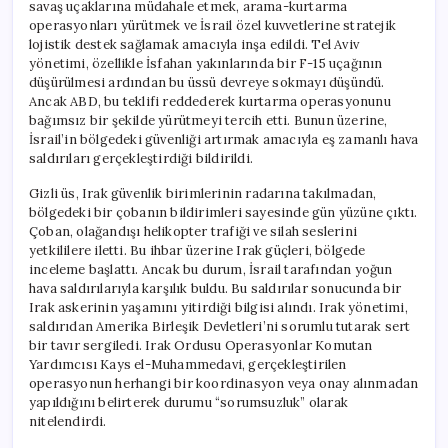
savaş uçaklarına müdahale etmek, arama-kurtarma
operasyonları yürütmek ve İsrail özel kuvvetlerine stratejik
lojistik destek sağlamak amacıyla inşa edildi. Tel Aviv
yönetimi, özellikle İsfahan yakınlarında bir F-15 uçağının
düşürülmesi ardından bu üssü devreye sokmayı düşündü.
Ancak ABD, bu teklifi reddederek kurtarma operasyonunu
bağımsız bir şekilde yürütmeyi tercih etti. Bunun üzerine,
İsrail’in bölgedeki güvenliği artırmak amacıyla eş zamanlı hava
saldırıları gerçekleştirdiği bildirildi.
Gizli üs, Irak güvenlik birimlerinin radarına takılmadan,
bölgedeki bir çobanın bildirimleri sayesinde gün yüzüne çıktı.
Çoban, olağandışı helikopter trafiği ve silah seslerini
yetkililere iletti. Bu ihbar üzerine Irak güçleri, bölgede
inceleme başlattı. Ancak bu durum, İsrail tarafından yoğun
hava saldırılarıyla karşılık buldu. Bu saldırılar sonucunda bir
Irak askerinin yaşamını yitirdiği bilgisi alındı. Irak yönetimi,
saldırıdan Amerika Birleşik Devletleri’ni sorumlu tutarak sert
bir tavır sergiledi. Irak Ordusu Operasyonlar Komutan
Yardımcısı Kays el-Muhammedavi, gerçekleştirilen
operasyonun herhangi bir koordinasyon veya onay alınmadan
yapıldığını belirterek durumu “sorumsuzluk” olarak
nitelendirdi.