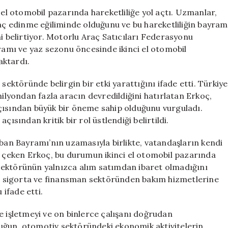
El
 el otomobil pazarında hareketliliğe yol açtı. Uzmanlar,
Otomobil
raç edinme eğiliminde olduğunu ve bu hareketliliğin bayram
Pazarında
ni belirtiyor. Motorlu Araç Satıcıları Federasyonu
Canlanma
mı ve yaz sezonu öncesinde ikinci el otomobil
Yaşanıyor
aktardı.
için
sektöründe belirgin bir etki yarattığını ifade etti. Türkiye
milyondan fazla aracın devredildiğini hatırlatan Erkoç,
çısından büyük bir öneme sahip olduğunu vurguladı.
ısından kritik bir rol üstlendiği belirtildi.
rban Bayramı’nın uzamasıyla birlikte, vatandaşların kendi
at çeken Erkoç, bu durumun ikinci el otomobil pazarında
aç sektörünün yalnızca alım satımdan ibaret olmadığını
ne, sigorta ve finansman sektöründen bakım hizmetlerine
ifade etti.
e işletmeyi ve on binlerce çalışanı doğrudan
uğun, otomotiv sektöründeki ekonomik aktivitelerin