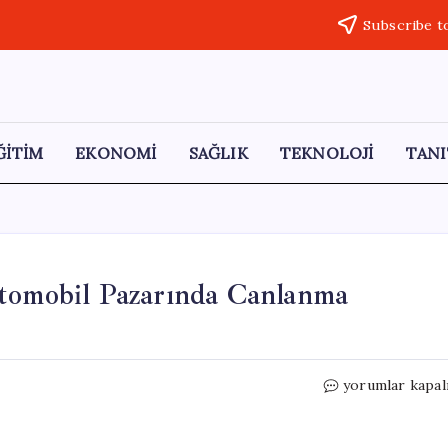
Subscribe t
ĞİTİM
EKONOMİ
SAĞLIK
TEKNOLOJİ
TANI
Otomobil Pazarında Canlanma
Kurban
yorumlar kapal
Bayramı
ile
İkinci