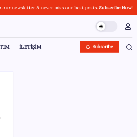
o our newsletter & never miss our best posts.
Subscribe Now!
TIM
İLETİŞİM
Subscribe
SON YAZILAR
ı
İmam hatipliler, imam hatip seçmedi