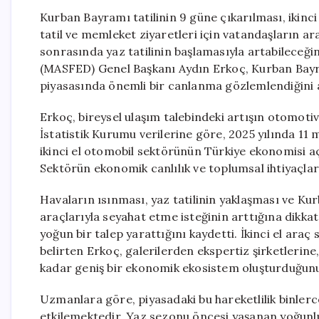
Kurban Bayramı tatilinin 9 güne çıkarılması, ikinci
tatil ve memleket ziyaretleri için vatandaşların a
sonrasında yaz tatilinin başlamasıyla artabileceği
(MASFED) Genel Başkanı Aydın Erkoç, Kurban Bayra
piyasasında önemli bir canlanma gözlemlendiğini 
Erkoç, bireysel ulaşım talebindeki artışın otomotiv 
İstatistik Kurumu verilerine göre, 2025 yılında 11 
ikinci el otomobil sektörünün Türkiye ekonomisi a
Sektörün ekonomik canlılık ve toplumsal ihtiyaçlar aç
Havaların ısınması, yaz tatilinin yaklaşması ve Ku
araçlarıyla seyahat etme isteğinin arttığına dikk
yoğun bir talep yarattığını kaydetti. İkinci el ar
belirten Erkoç, galerilerden ekspertiz şirketleri
kadar geniş bir ekonomik ekosistem oluşturduğunu 
Uzmanlara göre, piyasadaki bu hareketlilik binlerc
etkilemektedir. Yaz sezonu öncesi yaşanan yoğunl