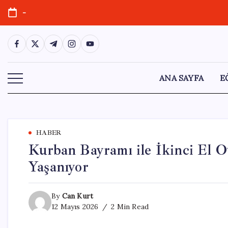
Skip
-
to
content
https://www.facebook.com/
https://twitter.com/
https://t.me/
https://www.instagram.com/
https://youtube.com/
ANA SAYFA
E
HABER
Kurban Bayramı ile İkinci El 
Yaşanıyor
By
Can Kurt
12 Mayıs 2026
2 Min Read