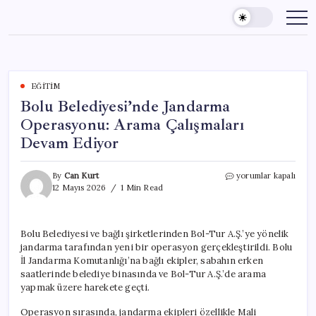
Skip
to
content
EĞITIM
Bolu Belediyesi’nde Jandarma
Operasyonu: Arama Çalışmaları
Devam Ediyor
Bolu
By
Can Kurt
yorumlar kapalı
Belediyesi’nde
12 Mayıs 2026
1 Min Read
Jandarma
Operasyonu:
Arama
Bolu Belediyesi ve bağlı şirketlerinden Bol-Tur A.Ş.’ye yönelik
Çalışmaları
jandarma tarafından yeni bir operasyon gerçekleştirildi. Bolu
Devam
Ediyor
İl Jandarma Komutanlığı’na bağlı ekipler, sabahın erken
için
saatlerinde belediye binasında ve Bol-Tur A.Ş.’de arama
yapmak üzere harekete geçti.
Operasyon sırasında, jandarma ekipleri özellikle Mali