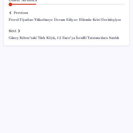
Previous
Petrol Fiyatları Yükselmeye Devam Ediyor: Hürmüz Krizi Derinleşiyor
Next
Güney Kıbrıs’taki Türk Köyü, 1-2 Euro’ya İsrailli Yatırımcılara Satıldı
SON YAZILAR
Sürekli maddi sorun yaşayan insanların beyni daha
çabuk yaşlanabiliyor: ‘Beyin de yoruluyor’
Ekran Kartı Fiyatlarına Zam Yolda: Yüzde 40’a Varan