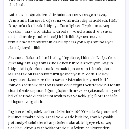
ele alındı.
Bakanlık, Doğu Akdeniz’de bulunan HMS Dragon savaş
gemisinin Hürmüz Boğazı’na yönlendirildiğini açıkladı. HMS
Dragon’a ek olarak, bölgeye Eurofighter Typhoon savaş
uçakları, mayın temizleme dronları ve gelişmiş dron savar
sistemleri de gönderileceği bildirildi. Ayrıca, mayın
temizleme uzmanlarının da bu operasyon kapsamında yer
alacağı kaydedildi.
Savunma Bakanı John Healey, “İngiltere, Hürmüz Boğazı’nın
güvenliğinin sağlanmasında öncü bir rol üstleniyor. Bugün,
bölgedeki çıkarlarımızı korumak için en son teknolojileri
kullanarak bu taahhüdümüzü gösteriyoruz” dedi. Healey,
mayın temizleme ve dron savar sistemlerine yönelik 115
milyon sterlinlik bir fon tahsis edileceğini belirterek, bu fonun
ticari deniz taşımacılığını güçlendirmeye ve çatışmaların yerel
halk üzerindeki etkilerini azaltmaya yönelik güçlü bir taahhüt
olduğunu vurguladı.
İngiltere, bölgedeki askeri üslerinde 1000’den fazla personel
bulundurmakta olup, İsrail ve ABD ile birlikte, İran kaynaklı
potansiyel tehditlere karşı önlem olarak bölgeye ek savaş
uçakları, dron savar helikopterleri, gözlem helikopterleri,