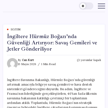
Skip
to
content
EĞITIM
İngiltere Hürmüz Boğazı’nda
Güvenliği Artırıyor: Savaş Gemileri ve
Jetler Gönderiliyor
İngiltere
By
Can Kurt
yorumlar kapalı
Hürmüz
13 Mayıs 2026
1 Min Read
Boğazı’nda
Güvenliği
Artırıyor:
İngiltere Savunma Bakanlığı, Hürmüz Boğazı’nda güvenliği
Savaş
artırmak amacıyla bölgeye savaş gemileri ve hava destek
Gemileri
ve
sistemleri göndereceğini duyurdu. Bu adım, İngiltere ve
Jetler
Fransa’nın liderliğinde gerçekleştirilen, 40’tan fazla ülkenin
Gönderiliyor
savunma bakanının katıldığı çevrimiçi bir toplantının
için
ardından atıldı. Toplantıda, Hürmüz Boğazı’nın stratejik
önemi ve bölgedeki İngiltere çıkarlarının korunması konusu