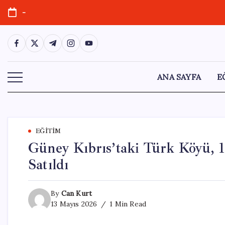
Skip
-
to
content
https://www.facebook.com/
https://twitter.com/
https://t.me/
https://www.instagram.com/
https://youtube.com/
ANA SAYFA
E
EĞITIM
Güney Kıbrıs’taki Türk Köyü, 1-
Satıldı
By
Can Kurt
13 Mayıs 2026
1 Min Read