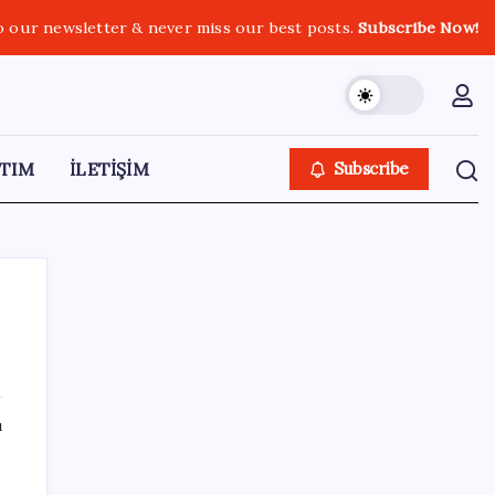
o our newsletter & never miss our best posts.
Subscribe Now!
TIM
İLETİŞİM
Subscribe
SON YAZILAR
ı
İmam hatipliler, imam hatip seçmedi