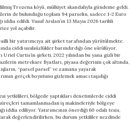
1-
dilmiş Trozena köyü, mülkiyet skandalıyla gündeme geldi.
2
zilerin de bulunduğu toplam 94 parselin, sadece 1-2 Euro
Euro’ya
ığı iddia edildi. Yusuf Arslan’ın 13 Mayıs 2026 tarihli
İsrailli
ize yol açabilir.
Yatırımcılara
Satıldı
lli bir yatırımcıya ait şirket tarafından yürütülmekte.
için
ında ciddi usulsüzlükler barındırdığı öne sürülüyor.
Uriel Curtis’in şirketi, 2022 yılından bu yana gizli bir
zilerin metrekare fiyatları, piyasa değerinin çok altında,
atışların, “parsel parsel” ve zamana yayarak
atırımın gerçek boyutunu gizlemek amacı taşıdığı
i yetkilileri, bölgede yaptıkları denetimlerde ciddi
ay süreçleri tamamlanmadan iş makineleriyle bölgeye
ığı iddia ediliyor. Yatırımcının önerdiği 60 odalı tesis,
arak değerlendirilirken, bu durum yetkililer nezdinde