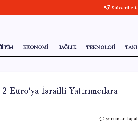
Subscribe t
ĞİTİM
EKONOMİ
SAĞLIK
TEKNOLOJİ
TANI
2 Euro’ya İsrailli Yatırımcılara
Güney
yorumlar kapal
Kıbrıs’taki
Türk
Köyü,