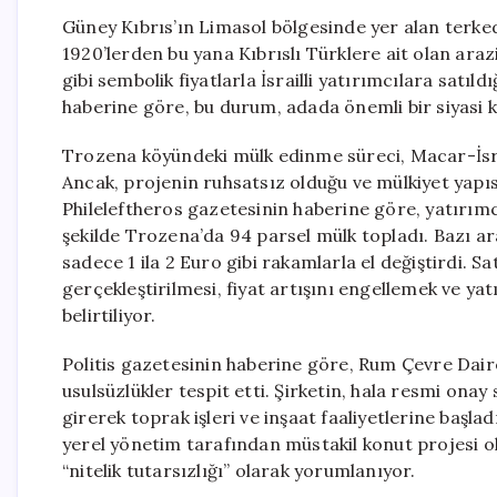
Güney Kıbrıs’ın Limasol bölgesinde yer alan terke
1920’lerden bu yana Kıbrıslı Türklere ait olan ara
gibi sembolik fiyatlarla İsrailli yatırımcılara satıld
haberine göre, bu durum, adada önemli bir siyasi kr
Trozena köyündeki mülk edinme süreci, Macar-İsrai
Ancak, projenin ruhsatsız olduğu ve mülkiyet yapıs
Phileleftheros gazetesinin haberine göre, yatırımcı 
şekilde Trozena’da 94 parsel mülk topladı. Bazı ara
sadece 1 ila 2 Euro gibi rakamlarla el değiştirdi. S
gerçekleştirilmesi, fiyat artışını engellemek ve y
belirtiliyor.
Politis gazetesinin haberine göre, Rum Çevre Daires
usulsüzlükler tespit etti. Şirketin, hala resmi on
girerek toprak işleri ve inşaat faaliyetlerine başlad
yerel yönetim tarafından müstakil konut projesi ol
“nitelik tutarsızlığı” olarak yorumlanıyor.