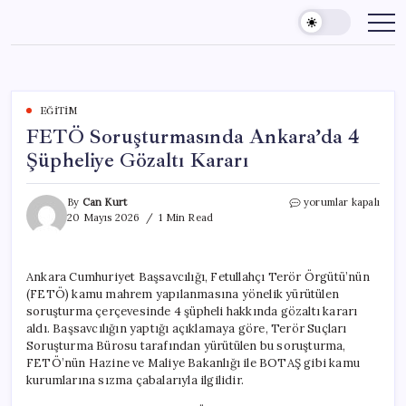
Skip
to
content
EĞITIM
FETÖ Soruşturmasında Ankara’da 4
Şüpheliye Gözaltı Kararı
FETÖ
By
Can Kurt
yorumlar kapalı
Soruşturmasında
20 Mayıs 2026
1 Min Read
Ankara’da
4
Şüpheliye
Ankara Cumhuriyet Başsavcılığı, Fetullahçı Terör Örgütü’nün
Gözaltı
(FETÖ) kamu mahrem yapılanmasına yönelik yürütülen
Kararı
için
soruşturma çerçevesinde 4 şüpheli hakkında gözaltı kararı
aldı. Başsavcılığın yaptığı açıklamaya göre, Terör Suçları
Soruşturma Bürosu tarafından yürütülen bu soruşturma,
FETÖ’nün Hazine ve Maliye Bakanlığı ile BOTAŞ gibi kamu
kurumlarına sızma çabalarıyla ilgilidir.