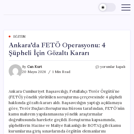
Skip
to
content
EĞITIM
Ankara’da FETÖ Operasyonu: 4
Şüpheli İçin Gözaltı Kararı
Ankara’da
By
Can Kurt
yorumlar kapalı
FETÖ
20 Mayıs 2026
1 Min Read
Operasyonu:
4
Şüpheli
Ankara Cumhuriyet Başsavcılığı, Fetullahçı Terör Örgütü’ne
İçin
(FETÖ) yönelik yürütülen soruşturma çerçevesinde 4 şüpheli
Gözaltı
Kararı
hakkında gözaltı kararı aldı. Başsavcılığın yaptığı açıklamaya
için
göre, Terör Suçları Soruşturma Bürosu tarafından, FETÖ’nün
kamu mahrem yapılanmasına yönelik araştırmalar
doğrultusunda harekete geçildi. Soruşturma kapsamında,
şüphelilerin Hazine ve Maliye Bakanlığı ile BOTAŞ gibi kamu
kurumlarına giriş sınavlarında örgütün elemanlarını