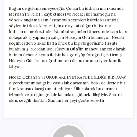
Bugün de gülümsemeyeceğiz. Çünkü bu iddiaların arkasında,
Merdan’ın Tele 1’i kaybetmesi ve Necati ile İmamoğlu’na
yönelik suçlamaların, “İstanbul seçimleri hileyle kazanıldı”
söylemini desteklemek için ortaya atıldığını biliyoruz.
İddiaların merkezinde, İstanbul seçimleri öncesinde kapı kapı
dolaşarak iş yapmaya çalışan Hüseyin Gün bulunuyor. Necati,
seçimlerden birkaç hafta önce bu kişiyle görüşme fırsatı
bulabilmiş. Merdan ise Hüseyin Gün’ün manevi annesi olarak
bilinen Seher Alaçam ile bir kez görüşüp fotoğraf çektirmiş.
Hüseyin Gün’ün fotoğraf merakı da bu durumu iyice komik
kılıyor.
Necati Özkan’ın “HUKUK AKLININ KAYBEDİLDİĞİ BİR DAVA”
diyerek tanımladığı bu casusluk davasının, belki de ileride bir
film konusu olacağı umut ediliyor. Ülke olarak bu durumu
izlemek ve bir gün geride kalanlara gülmek dileğiyle. Sabırlı
olun, sevgili dostlar. Zaman her şeyi gösterecektir!