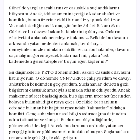
Silivri’de yargılanacaklarını ve casuslukla suçlandıklarını
biliyorum. Ancak, iddianamenin içeriği o kadar absürt ve
komik ki, bunun üzerine ciddi bir analiz yapmak dahi zor.
Yazmak istediğim asıl konu, günümüz Adalet Bakanı Akın
Gürlek ve bu davaya bakan hakimlerin iç dünyası. Onların
zihniyetini anlamak neredeyse imkansız. Belki de bu davanın
arkasında yatan nedenleri anlamak, kendi hayat
deneyimlerimizle mümkün olabilir. Acaba bu hakimler, davanın
saçmalığını göremeyecek kadar naif mi, yoksa “üst
kademeden gelen taleplere” boyun eğen kişiler mi?
Bu düşüncelerle, FETÖ dönemindeki Askeri Casusluk davasını
hatırlıyorum. O dönemde CNNTÜRK’te çalışıyordum ve davayı
anlatırken kendimden geçiyordum. Suçlananlar, devletin gizli
bilgilerini casusluk amacıyla satmakla itham ediliyordu. Ancak
mahkeme süreci başladığında, bu bilgilerin internet üzerinden
kolayca bulunabildiği ortaya çıktı. Özellikle, bir zanlının
cebinde bulunan bir kağıt parçasındaki “talimatlar” oldukça
komikti. Genç subayların nasıl bilgi sızdıracağına dair adım
adım talimatlar verilmişti. Bu durumu düşündüğümde,
gülmemek elde değil. Ancak, bu durumun ardında yatan acı
gerçeği görünce gülümsemek mümkün olmuyor. Suçlananların
cezaevinde çektiği çile akla geliyor.