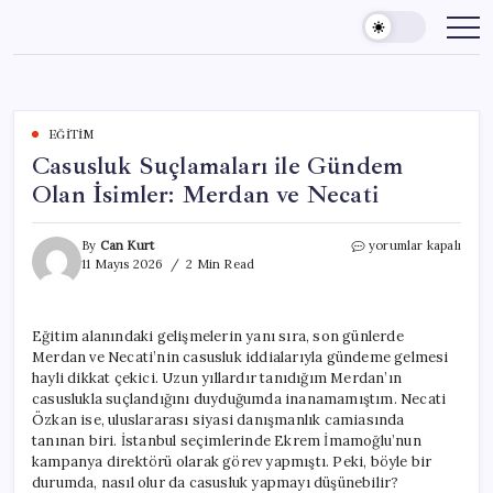
Skip
to
content
EĞITIM
Casusluk Suçlamaları ile Gündem
Olan İsimler: Merdan ve Necati
Casusluk
By
Can Kurt
yorumlar kapalı
Suçlamaları
11 Mayıs 2026
2 Min Read
ile
Gündem
Olan
Eğitim alanındaki gelişmelerin yanı sıra, son günlerde
İsimler:
Merdan ve Necati’nin casusluk iddialarıyla gündeme gelmesi
Merdan
ve
hayli dikkat çekici. Uzun yıllardır tanıdığım Merdan’ın
Necati
casuslukla suçlandığını duyduğumda inanamamıştım. Necati
için
Özkan ise, uluslararası siyasi danışmanlık camiasında
tanınan biri. İstanbul seçimlerinde Ekrem İmamoğlu’nun
kampanya direktörü olarak görev yapmıştı. Peki, böyle bir
durumda, nasıl olur da casusluk yapmayı düşünebilir?