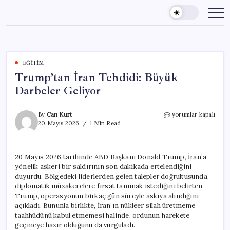
Skip
to
content
EĞITIM
Trump’tan İran Tehdidi: Büyük
Darbeler Geliyor
Trump’tan
By
Can Kurt
yorumlar kapalı
İran
20 Mayıs 2026
1 Min Read
Tehdidi:
Büyük
Darbeler
20 Mayıs 2026 tarihinde ABD Başkanı Donald Trump, İran’a
Geliyor
yönelik askeri bir saldırının son dakikada ertelendiğini
için
duyurdu. Bölgedeki liderlerden gelen talepler doğrultusunda,
diplomatik müzakerelere fırsat tanımak istediğini belirten
Trump, operasyonun birkaç gün süreyle askıya alındığını
açıkladı. Bununla birlikte, İran’ın nükleer silah üretmeme
taahhüdünü kabul etmemesi halinde, ordunun harekete
geçmeye hazır olduğunu da vurguladı.