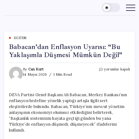
Skip
to
content
EĞITIM
Babacan’dan Enflasyon Uyarısı: “Bu
Yaklaşımla Düşmesi Mümkün Değil”
Babacan’dan
By
Can Kurt
yorumlar kapalı
Enflasyon
14 Mayıs 2026
1 Min Read
Uyarısı:
“Bu
Yaklaşımla
DEVA Partisi Genel Başkanı Ali Babacan, Merkez Bankası’nın
Düşmesi
enflasyon hedefine yönelik yaptığı artışla ilgili sert
Mümkün
Değil”
eleştirilerde bulundu. Babacan, Türkiye’nin mevcut yönetim
için
anlayışının ekonomiyi olumsuz etkilediğini belirterek,
“Başkanlık sisteminin hayata geçtiği günden bu yana
Türkiye’de enflasyon düşmedi, düşmeyecek” ifadelerini
kullandı.