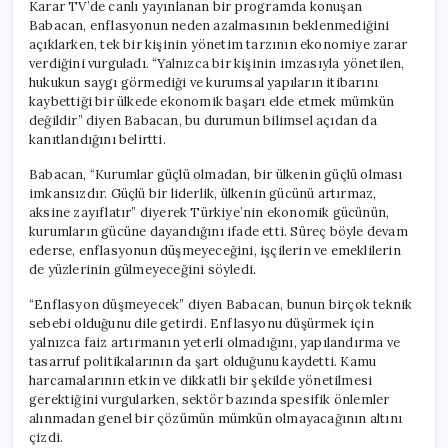
Karar TV’de canlı yayınlanan bir programda konuşan
Babacan, enflasyonun neden azalmasının beklenmediğini
açıklarken, tek bir kişinin yönetim tarzının ekonomiye zarar
verdiğini vurguladı. “Yalnızca bir kişinin imzasıyla yönetilen,
hukukun saygı görmediği ve kurumsal yapıların itibarını
kaybettiği bir ülkede ekonomik başarı elde etmek mümkün
değildir” diyen Babacan, bu durumun bilimsel açıdan da
kanıtlandığını belirtti.
Babacan, “Kurumlar güçlü olmadan, bir ülkenin güçlü olması
imkansızdır. Güçlü bir liderlik, ülkenin gücünü artırmaz,
aksine zayıflatır” diyerek Türkiye’nin ekonomik gücünün,
kurumların gücüne dayandığını ifade etti. Süreç böyle devam
ederse, enflasyonun düşmeyeceğini, işçilerin ve emeklilerin
de yüzlerinin gülmeyeceğini söyledi.
“Enflasyon düşmeyecek” diyen Babacan, bunun birçok teknik
sebebi olduğunu dile getirdi. Enflasyonu düşürmek için
yalnızca faiz artırmanın yeterli olmadığını, yapılandırma ve
tasarruf politikalarının da şart olduğunu kaydetti. Kamu
harcamalarının etkin ve dikkatli bir şekilde yönetilmesi
gerektiğini vurgularken, sektör bazında spesifik önlemler
alınmadan genel bir çözümün mümkün olmayacağının altını
çizdi.