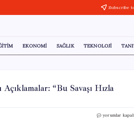
Subscribe t
ĞİTİM
EKONOMİ
SAĞLIK
TEKNOLOJİ
TANI
cı Açıklamalar: “Bu Savaşı Hızla
Trump’tan
yorumlar kapal
İran
ile
İlgili