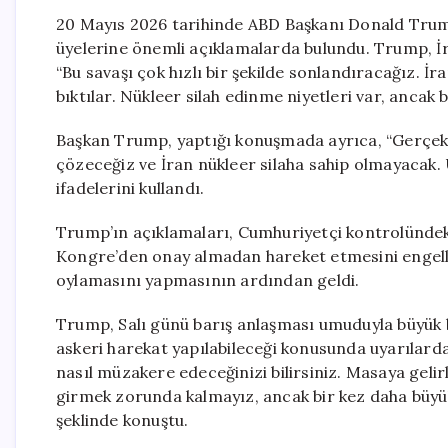
20 Mayıs 2026 tarihinde ABD Başkanı Donald Trump
üyelerine önemli açıklamalarda bulundu. Trump, İra
“Bu savaşı çok hızlı bir şekilde sonlandıracağız. İ
bıktılar. Nükleer silah edinme niyetleri var, ancak
Başkan Trump, yaptığı konuşmada ayrıca, “Gerçekten
çözeceğiz ve İran nükleer silaha sahip olmayacak. 
ifadelerini kullandı.
Trump’ın açıklamaları, Cumhuriyetçi kontrolündeki
Kongre’den onay almadan hareket etmesini engelle
oylamasını yapmasının ardından geldi.
Trump, Salı günü barış anlaşması umuduyla büyük bir
askeri harekat yapılabileceği konusunda uyarılarda 
nasıl müzakere edeceğinizi bilirsiniz. Masaya geli
girmek zorunda kalmayız, ancak bir kez daha büyük
şeklinde konuştu.