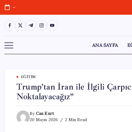
Skip
-
to
content
https://www.facebook.com/
https://twitter.com/
https://t.me/
https://www.instagram.com/
https://youtube.com/
ANA SAYFA
E
EĞITIM
Trump’tan İran ile İlgili Çarpı
Noktalayacağız”
By
Can Kurt
20 Mayıs 2026
2 Min Read