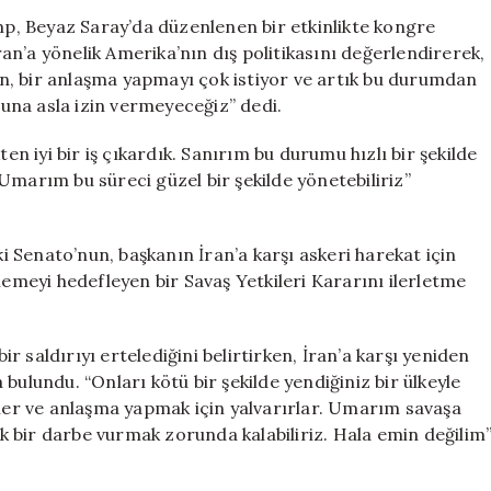
Çarpıcı
, Beyaz Saray’da düzenlenen bir etkinlikte kongre
Açıklamalar:
n’a yönelik Amerika’nın dış politikasını değerlendirerek,
“Bu
ran, bir anlaşma yapmayı çok istiyor ve artık bu durumdan
Savaşı
 buna asla izin vermeyeceğiz” dedi.
Hızla
Noktalayacağız
 iyi bir iş çıkardık. Sanırım bu durumu hızlı bir şekilde
için
Umarım bu süreci güzel bir şekilde yönetebiliriz”
 Senato’nun, başkanın İran’a karşı askeri harekat için
meyi hedefleyen bir Savaş Yetkileri Kararını ilerletme
 saldırıyı ertelediğini belirtirken, İran’a karşı yeniden
bulundu. “Onları kötü bir şekilde yendiğiniz bir ülkeyle
rler ve anlaşma yapmak için yalvarırlar. Umarım savaşa
 bir darbe vurmak zorunda kalabiliriz. Hala emin değilim