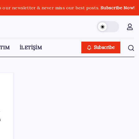
o our newsletter & never miss our best posts.
Subscribe Now!
TIM
İLETİŞİM
Subscribe
SON YAZILAR
ı
İmam hatipliler, imam hatip seçmedi