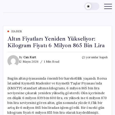
Skip
to
content
HABER
Altın Fiyatları Yeniden Yükseliyor:
Kilogram Fiyatı 6 Milyon 865 Bin Lira
Altın
By
Can Kurt
yorumlar kapalı
Fiyatları
12 Mayıs 2026
1 Min Read
Yeniden
Yükseliyor:
Kilogram
Bugün altın piyasasında önemli bir hareketlilik yaşandı. Borsa
Fiyatı
İstanbul Kıymetli Madenler ve Kıymetli Taşlar Piyasası’nda
6
Milyon
(KMKTP) standart altının kilogramı, 6 milyon 865 bin lira
865
seviyesine çıkarak yeniden yükseliş gösterdi. Gün içerisinde
Bin
en düşük 6 milyon 839 bin 600 lira, en yüksek ise 6 milyon 870
Lira
bin lira seviyesini gören altın, gün sonunda yüzde 0,1’lik bir
için
artış ile 6 milyon 865 bin liradan işlem gördü. Bir önceki gün
kilogram fiyatı 6 milyon 855 bin lira olarak kaydedilmişti.