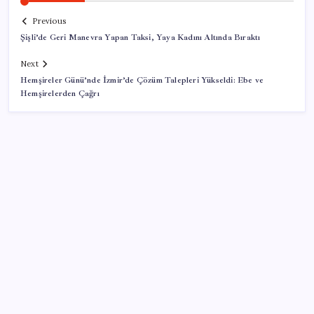
Previous
Şişli’de Geri Manevra Yapan Taksi, Yaya Kadını Altında Bıraktı
Next
Hemşireler Günü’nde İzmir’de Çözüm Talepleri Yükseldi: Ebe ve
Hemşirelerden Çağrı
SON YAZILAR
Sürekli maddi sorun yaşayan insanların beyni daha
çabuk yaşlanabiliyor: ‘Beyin de yoruluyor’