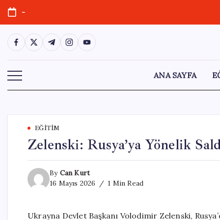
Skip
-
to
content
https://www.facebook.com/
https://twitter.com/
https://t.me/
https://www.instagram.com/
https://youtube.com/
ANA SAYFA
E
EĞITIM
Zelenski: Rusya’ya Yönelik Sald
By
Can Kurt
16 Mayıs 2026
1 Min Read
Ukrayna Devlet Başkanı Volodimir Zelenski, Rusya’d