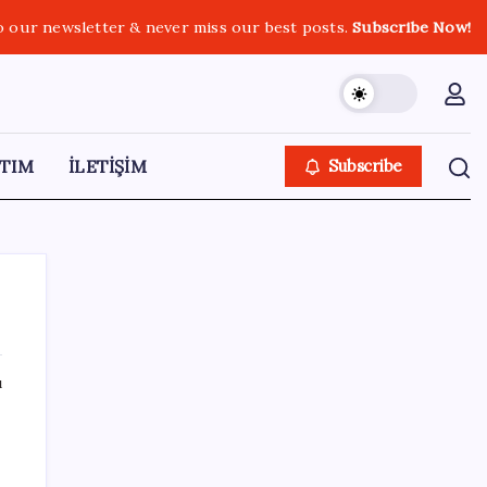
o our newsletter & never miss our best posts.
Subscribe Now!
TIM
İLETİŞİM
Subscribe
ı
SON YAZILAR
Google Maps’e büyük değişiklik: Oteli
bulacak, yemeği sipariş edecek