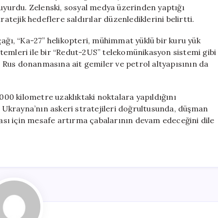
Artırıyoruz
duyurdu. Zelenski, sosyal medya üzerinden yaptığı
için
ratejik hedeflere saldırılar düzenlediklerini belirtti.
çağı, “Ka-27” helikopteri, mühimmat yüklü bir kuru yük
temleri ile bir “Redut-2US” telekomünikasyon sistemi gibi
a, Rus donanmasına ait gemiler ve petrol altyapısının da
1000 kilometre uzaklıktaki noktalara yapıldığını
ı. Ukrayna’nın askeri stratejileri doğrultusunda, düşman
lması için mesafe artırma çabalarının devam edeceğini dile