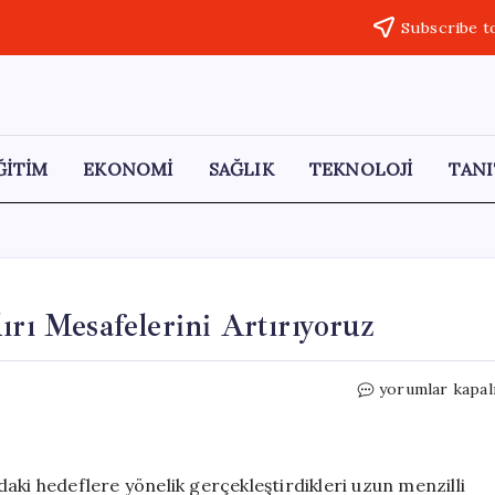
Subscribe t
ĞİTİM
EKONOMİ
SAĞLIK
TEKNOLOJİ
TANI
ırı Mesafelerini Artırıyoruz
Zelenski:
yorumlar kapal
Rusya’ya
Yönelik
Saldırı
Mesafelerini
aki hedeflere yönelik gerçekleştirdikleri uzun menzilli