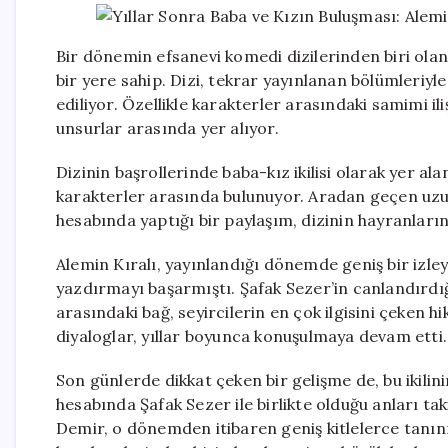
Bir dönemin efsanevi komedi dizilerinden biri olan A
bir yere sahip. Dizi, tekrar yayınlanan bölümleriyle h
ediliyor. Özellikle karakterler arasındaki samimi ili
unsurlar arasında yer alıyor.
Dizinin başrollerinde baba-kız ikilisi olarak yer ala
karakterler arasında bulunuyor. Aradan geçen uzun
hesabında yaptığı bir paylaşım, dizinin hayranları
Alemin Kıralı, yayınlandığı dönemde geniş bir izleyi
yazdırmayı başarmıştı. Şafak Sezer’in canlandırdığ
arasındaki bağ, seyircilerin en çok ilgisini çeken h
diyaloglar, yıllar boyunca konuşulmaya devam etti.
Son günlerde dikkat çeken bir gelişme de, bu ikili
hesabında Şafak Sezer ile birlikte olduğu anları tak
Demir, o dönemden itibaren geniş kitlelerce tanın