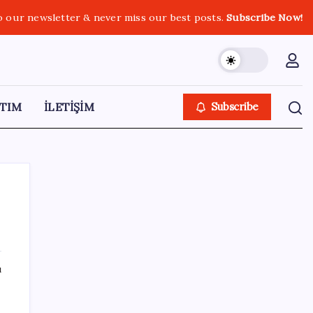
o our newsletter & never miss our best posts.
Subscribe Now!
TIM
İLETİŞİM
Subscribe
SON YAZILAR
ı
İmam hatipliler, imam hatip seçmedi