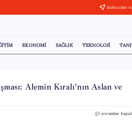
Subscribe t
ĞİTİM
EKONOMİ
SAĞLIK
TEKNOLOJİ
TANI
şması: Alemin Kıralı’nın Aslan ve
Yıllar
yorumlar kapal
Sonra
Baba
ve