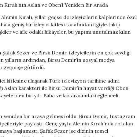
Kızın
Buluşması:
lemin Kıralı, yıllar geçse de izleyicilerin kalplerinde özel
Alemin
ala geniş bir izleyici kitlesi tarafından ilgiyle takip
Kıralı’nın
şkiler ve aile odaklı hikayeler, bu yapımı unutulmaz kılan
Aslan
ve
Oben’i
Yeniden
n Şafak Sezer ve Birsu Demir, izleyicilerin en çok sevdiği
Bir
 yılların ardından, Birsu Demir’in sosyal medya
Arada
nı geçmişe götürdü.
için
ci kitlesine ulaşarak Türk televizyon tarihine adını
ı Aslan karakteri ile Birsu Demir’in hayat verdiği Oben
ikayelerden biriydi. Baba ve kız arasındaki eğlenceli
nin yeniden bir araya gelmesi oldu. Birsu Demir, Instagram
ipçileriyle paylaştı. Genç yaşta Alemin Kıralı’nda rol alan
maya başlamıştı. Şafak Sezer ise dizinin temel