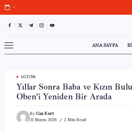
Skip
-
to
content
https://www.facebook.com/
https://twitter.com/
https://t.me/
https://www.instagram.com/
https://youtube.com/
ANA SAYFA
E
EĞITIM
Yıllar Sonra Baba ve Kızın Bulu
Oben’i Yeniden Bir Arada
By
Can Kurt
31 Mayıs 2026
2 Min Read