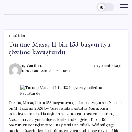
Skip
to
content
EĞITIM
Turunç Masa, 11 bin 153 başvuruyu
çözüme kavuşturdu
Turunç
By
Can Kurt
yorumlar kapalı
Masa,
11 Haziran 2026
1 Min Read
11
bin
153
başvuruyu
çözüme
kavuşturdu
Turunç Masa, 11 bin 153 başvuruyu çözüme kavuşturdu Posted
için
on 11 Haziran 2026 by Yusuf Arslan Antalya Muratpaşa
Belediyesi’nin halkla ilişkiler ve yönetişim sistemi Turunç
Masa, mayıs ayında ilçe sakinlerinden gelen 11 bin 153
başvuruyu sonuçlandırdı. Başvuruların büyük bölümü çağrı
merkezi üzerinden iletilirken, en yoğun talep çevre ve sağlık