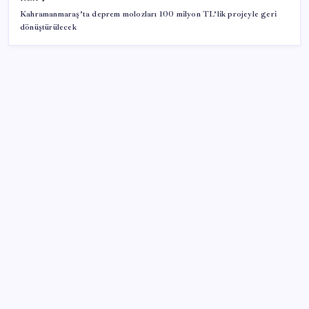
Kahramanmaraş’ta deprem molozları 100 milyon TL’lik projeyle geri
dönüştürülecek
SON YAZILAR
İmam hatipliler, imam hatip seçmedi
Çin resti çekti, ABD şirketlerine kapıyı kapattı:
‘Başka seçeneğimiz kalmadı’
‘Çerçeve yasa’nın Meclis’e gelmesine saatler kala
Devlet Bahçeli’den kritik açıklama: ‘Öcalan umuda,
Ahmetler göreve, Demirtaş evine dönmelidir’