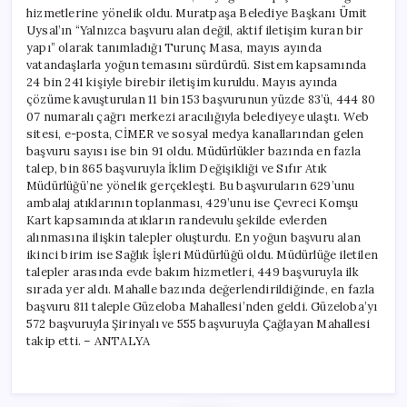
hizmetlerine yönelik oldu. Muratpaşa Belediye Başkanı Ümit
Uysal’ın “Yalnızca başvuru alan değil, aktif iletişim kuran bir
yapı” olarak tanımladığı Turunç Masa, mayıs ayında
vatandaşlarla yoğun temasını sürdürdü. Sistem kapsamında
24 bin 241 kişiyle birebir iletişim kuruldu. Mayıs ayında
çözüme kavuşturulan 11 bin 153 başvurunun yüzde 83’ü, 444 80
07 numaralı çağrı merkezi aracılığıyla belediyeye ulaştı. Web
sitesi, e-posta, CİMER ve sosyal medya kanallarından gelen
başvuru sayısı ise bin 91 oldu. Müdürlükler bazında en fazla
talep, bin 865 başvuruyla İklim Değişikliği ve Sıfır Atık
Müdürlüğü’ne yönelik gerçekleşti. Bu başvuruların 629’unu
ambalaj atıklarının toplanması, 429’unu ise Çevreci Komşu
Kart kapsamında atıkların randevulu şekilde evlerden
alınmasına ilişkin talepler oluşturdu. En yoğun başvuru alan
ikinci birim ise Sağlık İşleri Müdürlüğü oldu. Müdürlüğe iletilen
talepler arasında evde bakım hizmetleri, 449 başvuruyla ilk
sırada yer aldı. Mahalle bazında değerlendirildiğinde, en fazla
başvuru 811 taleple Güzeloba Mahallesi’nden geldi. Güzeloba’yı
572 başvuruyla Şirinyalı ve 555 başvuruyla Çağlayan Mahallesi
takip etti. – ANTALYA