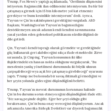
Trump, Fox News’e yaptığı açıklamada, “Gerilimin düşmesini
istiyorum. Bağımsızlık ilan edilmesini istemiyorum. Bu tür bir
çatışmaya girmek için 15 bin kilometre yol kat etmemiz
gerekiyor ve bunu kesinlikle istemiyorum” dedi. Ayrıca,
Tayvan ve Çin’in sakinleşmesi gerektiğini vurguladı. ABD
Başkanı, Washington’un Tayvan’ın bağımsızlığını
desteklemeyen ancak adanın kendi kendini savunmasına
yasal yardım eden geleneksel politikasını sürdürdüğünü de
dile getirdi.
Çin, Tayvan’ı kendi toprağı olarak görmekte ve gerektiğinde
güç kullanarak geri alabileceğini sıkça ifade etmektedir. Zirve
sırasında, Şi Cinping, Tayvan konusunun iki ülke
ilişkilerindeki en hassas nokta olduğunu vurgulayarak, “Bu
meselenin yanlış yönetilmesi durumunda iki büyük ulusun
çarpışabileceği veya açık bir çatışmaya girebileceği” uyarısını
yaptı. Trump ise bu konuda bir savaş ihtimali görmediğini ve
her şeyin yolunda gideceğini düşündüğünü belirtti.
Trump, Tayvan’ın mevcut durumunun korunması halinde
Çin’in bu durumu sorun etmeyeceğini düşündüğünü ifade etti.
“Biz savaş peşinde değiliz. Eğer her şeyi olduğu gibi
bırakırsanız, Çin’in buna onay vereceğini düşünüyorum. Ancak
arkamızda Amerika Birleşik Devletleri var diyerek bağımsızlık