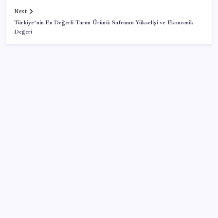
Next
Türkiye’nin En Değerli Tarım Ürünü: Safranın Yükselişi ve Ekonomik
Değeri
SON YAZILAR
Sürekli maddi sorun yaşayan insanların beyni daha
çabuk yaşlanabiliyor: ‘Beyin de yoruluyor’
Ekran Kartı Fiyatlarına Zam Yolda: Yüzde 40’a Varan
Fiyat Artışı
Mahkemeden Beyaz Saray’daki balo salonu projesine