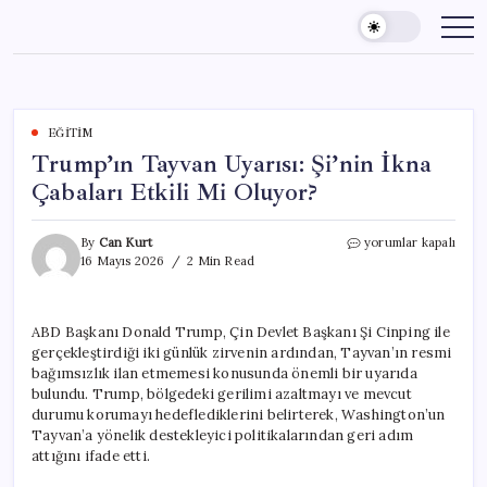
Skip
to
content
EĞITIM
Trump’ın Tayvan Uyarısı: Şi’nin İkna
Çabaları Etkili Mi Oluyor?
Trump’ın
By
Can Kurt
yorumlar kapalı
Tayvan
16 Mayıs 2026
2 Min Read
Uyarısı:
Şi’nin
İkna
ABD Başkanı Donald Trump, Çin Devlet Başkanı Şi Cinping ile
Çabaları
gerçekleştirdiği iki günlük zirvenin ardından, Tayvan’ın resmi
Etkili
Mi
bağımsızlık ilan etmemesi konusunda önemli bir uyarıda
Oluyor?
bulundu. Trump, bölgedeki gerilimi azaltmayı ve mevcut
için
durumu korumayı hedeflediklerini belirterek, Washington’un
Tayvan’a yönelik destekleyici politikalarından geri adım
attığını ifade etti.