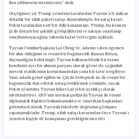
ilan edilmesini istemiyoruz” dedi.
Geçtiğimiz yıl, Trump yönetimi tarafından Tayvan’a 11 milyar
dolarlık bir silah paketi satışı duyurulmuştu. Bu satış kararı
Pekin tarafından sert bir dille kınanmıştı. Trump, bu konuyu
Şi ile detaylı bir şekilde görüştüklerini ve satışın onaylanıp
onaylanmayacağına yakında karar vereceğini açıkladı.
Tayvan Cumhurbaşkanı Lai Ching-te, adanın zaten egemen
bir ulus olduğunu ve resmi bir bağımsızlık ilanına ihtiyaç
duymadığını belirtmişti. Tayvan halkının büyük bir kısmı
kendisini ayrı bir ulusun parçası olarak görse de, çoğunluk
mevcut statükonun korunmasından yana bir tavır sergiliyor.
Yani, adada genel eğilim ne Çin ile birleşmek ne de resmi bir
bağımsızlık ilan ederek savaşı tetiklemek yönünde. Ancak
Pekin yönetimi, Tayvan lideri Lai’yi bir ayrılıkçı olarak
nitelendiriyor. ABD’nin normal şartlarda Tayvan ile resmi
diplomatik ilişkileri bulunmamakta ve Amerikan başkanları
geleneksel olarak Tayvanlı liderlerle doğrudan görüşme
yapmamaktadır. Trump, silah satışı kararından önce Tayvan’ı
yöneten kişiyle de konuşması gerektiğini ima etti.