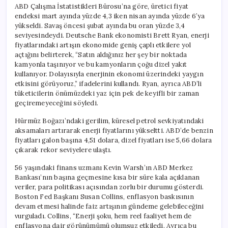
ABD Çalışma İstatistikleri Bürosu’na göre, üretici fiyat
endeksi mart ayında yüzde 4,3 iken nisan ayında yüzde 6’ya
yükseldi. Savaş öncesi şubat ayında bu oran yüzde 3,4
seviyesindeydi. Deutsche Bank ekonomisti Brett Ryan, enerji
fiyatlarındaki artışın ekonomide geniş çaplı etkilere yol
açtığını belirterek, “Satın aldığınız her şey bir noktada
kamyonla taşınıyor ve bu kamyonların çoğu dizel yakıt
kullanıyor. Dolayısıyla enerjinin ekonomi üzerindeki yaygın
etkisini görüyoruz,” ifadelerini kullandı. Ryan, ayrıca ABD’li
tüketicilerin önümüzdeki yaz için pek de keyifli bir zaman
geçiremeyeceğini söyledi.
Hürmüz Boğazı’ndaki gerilim, küresel petrol sevkiyatındaki
aksamaları artırarak enerji fiyatlarını yükseltti. ABD’de benzin
fiyatları galon başına 4,51 dolara, dizel fiyatları ise 5,66 dolara
çıkarak rekor seviyelere ulaştı.
56 yaşındaki finans uzmanı Kevin Warsh’ın ABD Merkez
Bankası’nın başına geçmesine kısa bir süre kala açıklanan
veriler, para politikası açısından zorlu bir durumu gösterdi.
Boston Fed Başkanı Susan Collins, enflasyon baskısının
devam etmesi halinde faiz artışının gündeme gelebileceğini
vurguladı. Collins, “Enerji şoku, hem reel faaliyet hem de
enflasyona dair görünümümü olumsuz etkiledi. Ayrıca bu