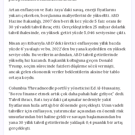
Artan enflasyon ve Batı Asya’daki savaş, enerji fiyatlarını
yukarı çekerken, borçlanma maliyetlerini de yükseltti. ABD
Hazine Bakanlığı, 2007’den beri ilk kez yüzde 5 faiz oranı ile
30 yıl vadeli tahvil ihraç etti. Gerçekleştirilen 25 milyar dolarlık
tahvil ihalesinde, en yüksek getiri yüzde 5,046 seviyesine çıktı.
Nisan ayı itibarıyla ABD’deki üretici enflasyonu yıllık bazda
yüzde 6’ya ulaştı ve bu, 2022’den bu yana kaydedilen en yüksek
seviye oldu. Bu verilerin ardından, ABD tahvil getirilerinde
yükseliş hız kazandı. Başkanlık koltuğuna geçen Donald
Trump, seçim sürecinde faizleri düşürme sözü vermişti,
ancak gelen ekonomik veriler beklentilerin aksine bir tablo
ortaya koydu.
Columbia Threadneedle portföy yöneticisi Ed Al-Hussainy,
“Borcu finanse etmek artık çok daha pahalı hale geliyor,” dedi.
Tahvil ihracı, Batı Asya’daki çatışmalar nedeniyle yakıt
fiyatlarının hızla arttığı bir dönemde gerçekleşti. Uzun vadeli
tahviller için enflasyon, yatırımcılar açısından en önemli risk
unsurlarından biri haline geldi ve savaşın başlamasından bu
yana 30 yıllık tahvil getirilerinde yaklaşık 0,4 puanlık bir artış
gerçekleşti.