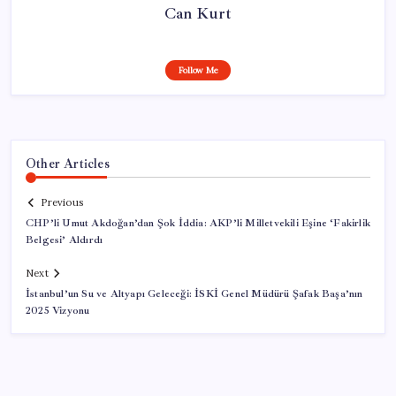
Can Kurt
Follow Me
Other Articles
Previous
CHP’li Umut Akdoğan’dan Şok İddia: AKP’li Milletvekili Eşine ‘Fakirlik
Belgesi’ Aldırdı
Next
İstanbul’un Su ve Altyapı Geleceği: İSKİ Genel Müdürü Şafak Başa’nın
2025 Vizyonu