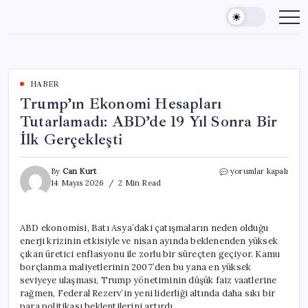
Skip
to
content
HABER
Trump’ın Ekonomi Hesapları
Tutarlamadı: ABD’de 19 Yıl Sonra Bir
İlk Gerçekleşti
Trump’ın
By
Can Kurt
yorumlar kapalı
Ekonomi
14 Mayıs 2026
2 Min Read
Hesapları
Tutarlamadı:
ABD’de
ABD ekonomisi, Batı Asya’daki çatışmaların neden olduğu
19
enerji krizinin etkisiyle ve nisan ayında beklenenden yüksek
Yıl
Sonra
çıkan üretici enflasyonu ile zorlu bir süreçten geçiyor. Kamu
Bir
borçlanma maliyetlerinin 2007’den bu yana en yüksek
İlk
seviyeye ulaşması, Trump yönetiminin düşük faiz vaatlerine
Gerçekleşti
rağmen, Federal Rezerv’in yeni liderliği altında daha sıkı bir
için
para politikası beklentilerini artırdı.