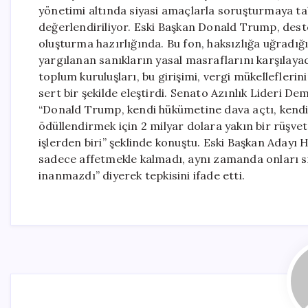
yönetimi altında siyasi amaçlarla soruşturmaya tab
değerlendiriliyor. Eski Başkan Donald Trump, destek
oluşturma hazırlığında. Bu fon, haksızlığa uğradı
yargılanan sanıkların yasal masraflarını karşılaya
toplum kuruluşları, bu girişimi, vergi mükellefleri
sert bir şekilde eleştirdi. Senato Azınlık Lideri
“Donald Trump, kendi hükümetine dava açtı, kendi A
ödüllendirmek için 2 milyar dolara yakın bir rüşve
işlerden biri” şeklinde konuştu. Eski Başkan Adayı H
sadece affetmekle kalmadı, aynı zamanda onları si
inanmazdı” diyerek tepkisini ifade etti.