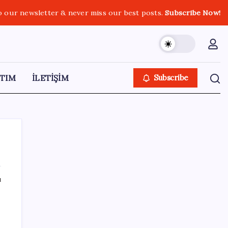
o our newsletter & never miss our best posts.
Subscribe Now!
TIM
İLETİŞİM
Subscribe
ı
SON YAZILAR
Sürekli maddi sorun yaşayan insanların
beyni daha çabuk yaşlanabiliyor: ‘Beyin de