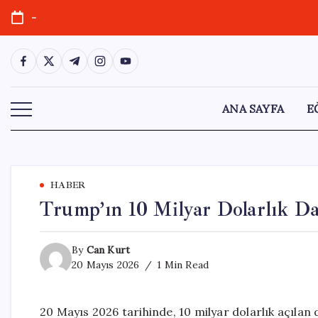
Skip
-
to
content
https://www.facebook.com/
https://twitter.com/
https://t.me/
https://www.instagram.com/
https://youtube.com/
ANA SAYFA
E
HABER
Trump’ın 10 Milyar Dolarlık Da
By
Can Kurt
20 Mayıs 2026
1 Min Read
20 Mayıs 2026 tarihinde, 10 milyar dolarlık açılan 