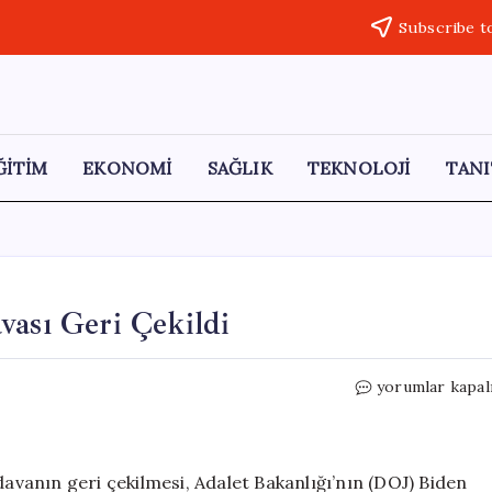
Subscribe t
ĞİTİM
EKONOMİ
SAĞLIK
TEKNOLOJİ
TANI
vası Geri Çekildi
Trump’ın
yorumlar kapal
10
Milyar
Dolarlık
Davası
davanın geri çekilmesi, Adalet Bakanlığı’nın (DOJ) Biden