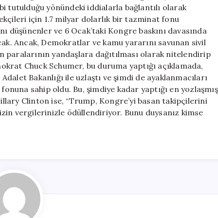
Geri
i tutulduğu yönündeki iddialarla bağlantılı olarak
Çekildi
çileri için 1.7 milyar dolarlık bir tazminat fonu
için
ğını düşünenler ve 6 Ocak’taki Kongre baskını davasında
cak. Ancak, Demokratlar ve kamu yararını savunan sivil
nin paralarının yandaşlara dağıtılması olarak nitelendirip
 Demokrat Chuck Schumer, bu duruma yaptığı açıklamada,
dalet Bakanlığı ile uzlaştı ve şimdi de ayaklanmacıları
t fonuna sahip oldu. Bu, şimdiye kadar yaptığı en yozlaşmış
illary Clinton ise, “Trump, Kongre’yi basan takipçilerini
zin vergilerinizle ödüllendiriyor. Bunu duysanız kimse