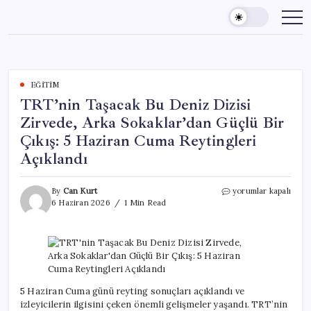
Skip
to
content
EĞITIM
TRT’nin Taşacak Bu Deniz Dizisi
Zirvede, Arka Sokaklar’dan Güçlü Bir
Çıkış: 5 Haziran Cuma Reytingleri
Açıklandı
TRT’nin
By
Can Kurt
yorumlar kapalı
Taşacak
6 Haziran 2026
1 Min Read
Bu
Deniz
Dizisi
Zirvede,
Arka
Sokaklar’dan
Güçlü
5 Haziran Cuma günü reyting sonuçları açıklandı ve
Bir
izleyicilerin ilgisini çeken önemli gelişmeler yaşandı. TRT’nin
Çıkış: