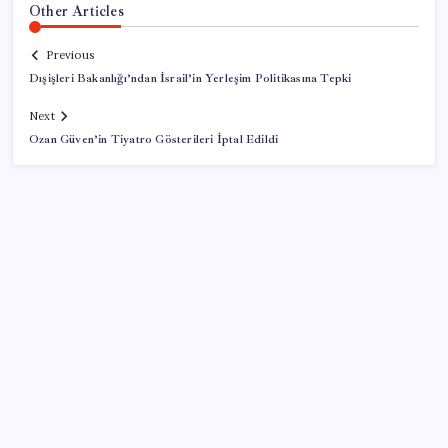
Other Articles
Previous
Dışişleri Bakanlığı’ndan İsrail’in Yerleşim Politikasına Tepki
Next
Ozan Güven’in Tiyatro Gösterileri İptal Edildi
SON YAZILAR
Google Maps’e büyük değişiklik: Oteli bulacak, yemeği
sipariş edecek