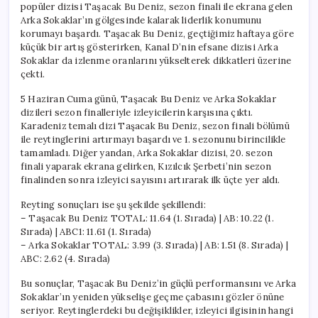
popüler dizisi Taşacak Bu Deniz, sezon finali ile ekrana gelen
5
Arka Sokaklar’ın gölgesinde kalarak liderlik konumunu
Haziran
korumayı başardı. Taşacak Bu Deniz, geçtiğimiz haftaya göre
Cuma
Reytingleri
küçük bir artış gösterirken, Kanal D’nin efsane dizisi Arka
Açıklandı
Sokaklar da izlenme oranlarını yükselterek dikkatleri üzerine
için
çekti.
5 Haziran Cuma günü, Taşacak Bu Deniz ve Arka Sokaklar
dizileri sezon finalleriyle izleyicilerin karşısına çıktı.
Karadeniz temalı dizi Taşacak Bu Deniz, sezon finali bölümü
ile reytinglerini artırmayı başardı ve 1. sezonunu birincilikle
tamamladı. Diğer yandan, Arka Sokaklar dizisi, 20. sezon
finali yaparak ekrana gelirken, Kızılcık Şerbeti’nin sezon
finalinden sonra izleyici sayısını artırarak ilk üçte yer aldı.
Reyting sonuçları ise şu şekilde şekillendi:
– Taşacak Bu Deniz TOTAL: 11.64 (1. Sırada) | AB: 10.22 (1.
Sırada) | ABC1: 11.61 (1. Sırada)
– Arka Sokaklar TOTAL: 3.99 (3. Sırada) | AB: 1.51 (8. Sırada) |
ABC: 2.62 (4. Sırada)
Bu sonuçlar, Taşacak Bu Deniz’in güçlü performansını ve Arka
Sokaklar’ın yeniden yükselişe geçme çabasını gözler önüne
seriyor. Reytinglerdeki bu değişiklikler, izleyici ilgisinin hangi