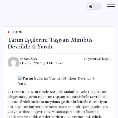
Skip
to
content
EĞITIM
Tarım İşçilerini Taşıyan Minibüs
Devrildi: 4 Yaralı
Tarım
By
Can Kurt
yorumlar kapalı
İşçilerini
7 Haziran 2026
1 Min Read
Taşıyan
Minibüs
Devrildi:
4
Yaralı
için
7 Haziran 2026 tarihinde Sarıhalil Mahallesi Yolu Dalgakıran
bölgesinde, tarım işçilerini taşıyan bir minibüsün devrilmesi
sonucu üzücü bir kaza meydana geldi. Sürücünün direksiyon
hakimiyetini kaybetmesi sonucunda minibüs şarampole uçtu.
Olayın ardından çevredeki vatandaşların ihbarı üzerine
jandarma ve sağlık ekipleri hızlıca kaza yerine sevk edildi.