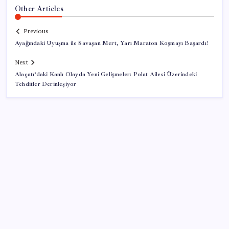
Other Articles
Previous
Ayağındaki Uyuşma ile Savaşan Mert, Yarı Maraton Koşmayı Başardı!
Next
Alaçatı’daki Kanlı Olayda Yeni Gelişmeler: Polat Ailesi Üzerindeki
Tehditler Derinleşiyor
SON YAZILAR
İmam hatipliler, imam hatip seçmedi