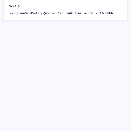
Next
Instagram’ın iPad Uygulaması Yenilendi: Yeni Tasarım ve Özellikler
SON YAZILAR
Çin resti çekti, ABD şirketlerine kapıyı kapattı:
‘Başka seçeneğimiz kalmadı’
‘Çerçeve yasa’nın Meclis’e gelmesine saatler kala
Devlet Bahçeli’den kritik açıklama: ‘Öcalan umuda,
Ahmetler göreve, Demirtaş evine dönmelidir’
Xbox Geriye Dönük Uyumluluk PC ve Helix’e Geliyor