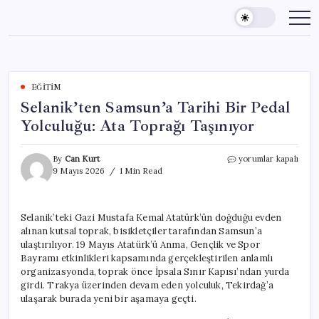
Skip
to
content
EĞITIM
Selanik’ten Samsun’a Tarihi Bir Pedal
Yolculuğu: Ata Toprağı Taşınıyor
Selanik’ten
By
Can Kurt
yorumlar kapalı
Samsun’a
9 Mayıs 2026
1 Min Read
Tarihi
Bir
Pedal
Selanik’teki Gazi Mustafa Kemal Atatürk’ün doğduğu evden
Yolculuğu:
alınan kutsal toprak, bisikletçiler tarafından Samsun’a
Ata
Toprağı
ulaştırılıyor. 19 Mayıs Atatürk’ü Anma, Gençlik ve Spor
Taşınıyor
Bayramı etkinlikleri kapsamında gerçekleştirilen anlamlı
için
organizasyonda, toprak önce İpsala Sınır Kapısı’ndan yurda
girdi. Trakya üzerinden devam eden yolculuk, Tekirdağ’a
ulaşarak burada yeni bir aşamaya geçti.