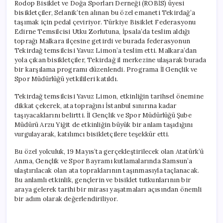
Rodop Bisiklet ve Doğa Sporları Derneği (ROBİS) üyesi
bisikletçiler, Selanik’ten alınan bu özel emaneti Tekirdağ’a
taşımak için pedal çeviriyor. Türkiye Bisiklet Federasyonu
Edirne Temsilcisi Utku Zorlutuna, İpsala’da teslim aldığı
toprağı Malkara ilçesine getirdi ve burada federasyonun
Tekirdağ temsilcisi Yavuz Limon’a teslim etti. Malkara’dan
yola çıkan bisikletçiler, Tekirdağ il merkezine ulaşarak burada
bir karşılama programı düzenlendi. Programa İl Gençlik ve
Spor Müdürlüğü yetkilileri katıldı.
Tekirdağ temsilcisi Yavuz Limon, etkinliğin tarihsel önemine
dikkat çekerek, ata toprağını İstanbul sınırına kadar
taşıyacaklarını belirtti. İl Gençlik ve Spor Müdürlüğü Şube
Müdürü Arzu Yiğit de etkinliğin büyük bir anlam taşıdığını
vurgulayarak, katılımcı bisikletçilere teşekkür etti.
Bu özel yolculuk, 19 Mayıs’ta gerçekleştirilecek olan Atatürk’ü
Anma, Gençlik ve Spor Bayramı kutlamalarında Samsun’a
ulaştırılacak olan ata topraklarının taşınmasıyla taçlanacak.
Bu anlamlı etkinlik, gençlerin ve bisiklet tutkunlarının bir
araya gelerek tarihi bir mirası yaşatmaları açısından önemli
bir adım olarak değerlendiriliyor.