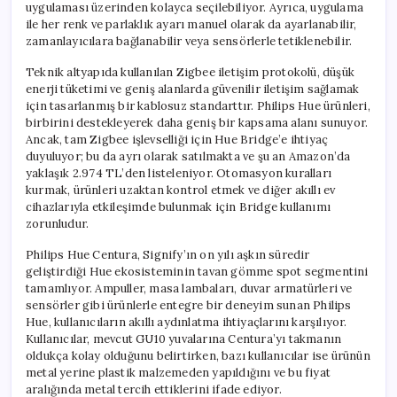
uygulaması üzerinden kolayca seçilebiliyor. Ayrıca, uygulama
ile her renk ve parlaklık ayarı manuel olarak da ayarlanabilir,
zamanlayıcılara bağlanabilir veya sensörlerle tetiklenebilir.
Teknik altyapıda kullanılan Zigbee iletişim protokolü, düşük
enerji tüketimi ve geniş alanlarda güvenilir iletişim sağlamak
için tasarlanmış bir kablosuz standarttır. Philips Hue ürünleri,
birbirini destekleyerek daha geniş bir kapsama alanı sunuyor.
Ancak, tam Zigbee işlevselliği için Hue Bridge’e ihtiyaç
duyuluyor; bu da ayrı olarak satılmakta ve şu an Amazon’da
yaklaşık 2.974 TL’den listeleniyor. Otomasyon kuralları
kurmak, ürünleri uzaktan kontrol etmek ve diğer akıllı ev
cihazlarıyla etkileşimde bulunmak için Bridge kullanımı
zorunludur.
Philips Hue Centura, Signify’ın on yılı aşkın süredir
geliştirdiği Hue ekosisteminin tavan gömme spot segmentini
tamamlıyor. Ampuller, masa lambaları, duvar armatürleri ve
sensörler gibi ürünlerle entegre bir deneyim sunan Philips
Hue, kullanıcıların akıllı aydınlatma ihtiyaçlarını karşılıyor.
Kullanıcılar, mevcut GU10 yuvalarına Centura’yı takmanın
oldukça kolay olduğunu belirtirken, bazı kullanıcılar ise ürünün
metal yerine plastik malzemeden yapıldığını ve bu fiyat
aralığında metal tercih ettiklerini ifade ediyor.