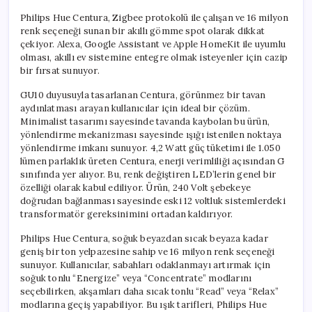
Philips Hue Centura, Zigbee protokolü ile çalışan ve 16 milyon
renk seçeneği sunan bir akıllı gömme spot olarak dikkat
çekiyor. Alexa, Google Assistant ve Apple HomeKit ile uyumlu
olması, akıllı ev sistemine entegre olmak isteyenler için cazip
bir fırsat sunuyor.
GU10 duyusuyla tasarlanan Centura, görünmez bir tavan
aydınlatması arayan kullanıcılar için ideal bir çözüm.
Minimalist tasarımı sayesinde tavanda kaybolan bu ürün,
yönlendirme mekanizması sayesinde ışığı istenilen noktaya
yönlendirme imkanı sunuyor. 4,2 Watt güç tüketimi ile 1.050
lümen parlaklık üreten Centura, enerji verimliliği açısından G
sınıfında yer alıyor. Bu, renk değiştiren LED’lerin genel bir
özelliği olarak kabul ediliyor. Ürün, 240 Volt şebekeye
doğrudan bağlanması sayesinde eski 12 voltluk sistemlerdeki
transformatör gereksinimini ortadan kaldırıyor.
Philips Hue Centura, soğuk beyazdan sıcak beyaza kadar
geniş bir ton yelpazesine sahip ve 16 milyon renk seçeneği
sunuyor. Kullanıcılar, sabahları odaklanmayı artırmak için
soğuk tonlu “Energize” veya “Concentrate” modlarını
seçebilirken, akşamları daha sıcak tonlu “Read” veya “Relax”
modlarına geçiş yapabiliyor. Bu ışık tarifleri, Philips Hue