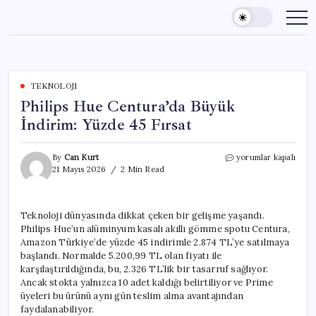
Skip
to
content
TEKNOLOJI
Philips Hue Centura’da Büyük
İndirim: Yüzde 45 Fırsat
Philips
By
Can Kurt
yorumlar kapalı
Hue
21 Mayıs 2026
2 Min Read
Centura’da
Büyük
İndirim:
Teknoloji dünyasında dikkat çeken bir gelişme yaşandı.
Yüzde
Philips Hue’un alüminyum kasalı akıllı gömme spotu Centura,
45
Fırsat
Amazon Türkiye’de yüzde 45 indirimle 2.874 TL’ye satılmaya
için
başlandı. Normalde 5.200,99 TL olan fiyatı ile
karşılaştırıldığında, bu, 2.326 TL’lik bir tasarruf sağlıyor.
Ancak stokta yalnızca 10 adet kaldığı belirtiliyor ve Prime
üyeleri bu ürünü aynı gün teslim alma avantajından
faydalanabiliyor.