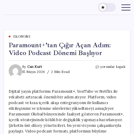
Skip
to
content
EKONOMI
Paramount+’tan Çığır Açan Adım:
Video Podcast Dönemi Başlıyor
Paramount+’tan
By
Can Kurt
yorumlar kapalı
Çığır
15 Mayıs 2026
2 Min Read
Açan
Adım:
Video
Dijital yayın platformu Paramount+, YouTube ve Netflix ile
Podcast
rekabeti artıracak önemli bir adım atıyor. Platform, video
Dönemi
Başlıyor
podcast ve kısa içerik akışı entegrasyonu ile kullanıcı
için
etkileşimini ve izlenme sürelerini yükseltmeyi amaçlıyor.
Paramount Global bünyesinde faaliyet gösteren Paramount+,
içerik stratejisinde köklü bir değişiklik yapmaya hazırlanıyor.
Şirketin üst düzey yöneticileri, bu yeni vizyonu çalışanlarıyla
paylaştı. Video podcast formatı, platformun büyüme