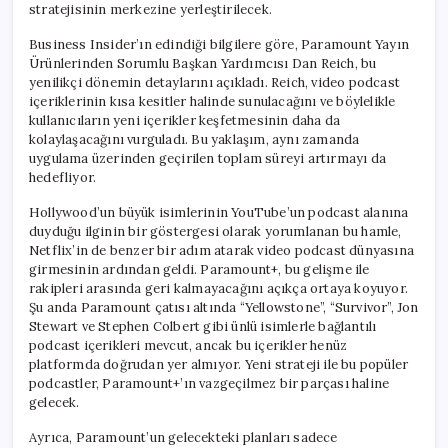
stratejisinin merkezine yerleştirilecek.
Business Insider’ın edindiği bilgilere göre, Paramount Yayın
Ürünlerinden Sorumlu Başkan Yardımcısı Dan Reich, bu
yenilikçi dönemin detaylarını açıkladı. Reich, video podcast
içeriklerinin kısa kesitler halinde sunulacağını ve böylelikle
kullanıcıların yeni içerikler keşfetmesinin daha da
kolaylaşacağını vurguladı. Bu yaklaşım, aynı zamanda
uygulama üzerinden geçirilen toplam süreyi artırmayı da
hedefliyor.
Hollywood’un büyük isimlerinin YouTube’un podcast alanına
duyduğu ilginin bir göstergesi olarak yorumlanan bu hamle,
Netflix’in de benzer bir adım atarak video podcast dünyasına
girmesinin ardından geldi. Paramount+, bu gelişme ile
rakipleri arasında geri kalmayacağını açıkça ortaya koyuyor.
Şu anda Paramount çatısı altında “Yellowstone”, “Survivor”, Jon
Stewart ve Stephen Colbert gibi ünlü isimlerle bağlantılı
podcast içerikleri mevcut, ancak bu içerikler henüz
platformda doğrudan yer almıyor. Yeni strateji ile bu popüler
podcastler, Paramount+’ın vazgeçilmez bir parçası haline
gelecek.
Ayrıca, Paramount’un gelecekteki planları sadece