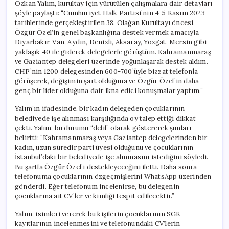
Özkan Yalım, kurultay için yürütülen çalışmalara dair detayları
şöyle paylaştı: “Cumhuriyet Halk Partisi’nin 4-5 Kasım 2023
tarihlerinde gerçekleştirilen 38. Olağan Kurultayı öncesi,
Özgür Özel’in genel başkanlığına destek vermek amacıyla
Diyarbakır, Van, Aydın, Denizli, Aksaray, Yozgat, Mersin gibi
yaklaşık 40 ile giderek delegelerle görüştüm. Kahramanmaraş
ve Gaziantep delegeleri üzerinde yoğunlaşarak destek aldım.
CHP’nin 1200 delegesinden 600-700’üyle bizzat telefonla
görüşerek, değişimin şart olduğuna ve Özgür Özel’in daha
genç bir lider olduğuna dair ikna edici konuşmalar yaptım.”
Yalım’ın ifadesinde, bir kadın delegeden çocuklarının
belediyede işe alınması karşılığında oy talep ettiği dikkat
çekti. Yalım, bu durumu “delil” olarak göstererek şunları
belirtti: “Kahramanmaraş veya Gaziantep delegelerinden bir
kadın, uzun süredir parti üyesi olduğunu ve çocuklarının
İstanbul’daki bir belediyede işe alınmasını istediğini söyledi.
Bu şartla Özgür Özel’i destekleyeceğini iletti. Daha sonra
telefonuma çocuklarının özgeçmişlerini WhatsApp üzerinden
gönderdi. Eğer telefonum incelenirse, bu delegenin
çocuklarına ait CV’ler ve kimliği tespit edilecektir.”
Yalım, isimleri vererek bu kişilerin çocuklarının SGK
kayıtlarının incelenmesini ve telefonundaki CV’lerin