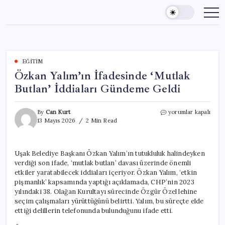
Skip
to
content
EĞITIM
Özkan Yalım’ın İfadesinde ‘Mutlak
Butlan’ İddiaları Gündeme Geldi
Özkan
By
Can Kurt
yorumlar kapalı
Yalım’ın
13 Mayıs 2026
2 Min Read
İfadesinde
‘Mutlak
Butlan’
Uşak Belediye Başkanı Özkan Yalım’ın tutukluluk halindeyken
İddiaları
verdiği son ifade, ‘mutlak butlan’ davası üzerinde önemli
Gündeme
Geldi
etkiler yaratabilecek iddiaları içeriyor. Özkan Yalım, ‘etkin
için
pişmanlık’ kapsamında yaptığı açıklamada, CHP’nin 2023
yılındaki 38. Olağan Kurultayı sürecinde Özgür Özel lehine
seçim çalışmaları yürüttüğünü belirtti. Yalım, bu süreçte elde
ettiği delillerin telefonunda bulunduğunu ifade etti.