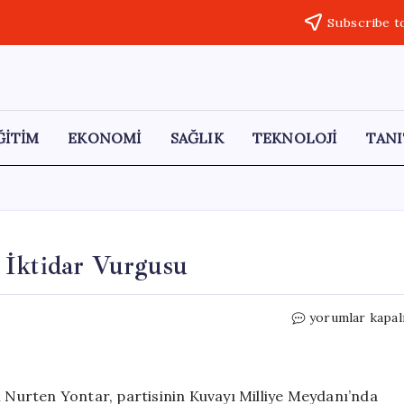
Subscribe t
ĞİTİM
EKONOMİ
SAĞLIK
TEKNOLOJİ
TANI
 İktidar Vurgusu
Nurten
yorumlar kapal
Yontar:
Erken
Seçim
ve
i Nurten Yontar, partisinin Kuvayı Milliye Meydanı’nda