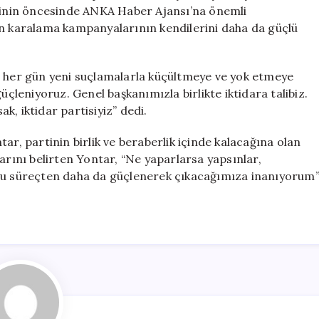
İktidar
nginin öncesinde ANKA Haber Ajansı’na önemli
Vurgusu
en karalama kampanyalarının kendilerini daha da güçlü
için
i her gün yeni suçlamalarla küçültmeye ve yok etmeye
üçleniyoruz. Genel başkanımızla birlikte iktidara talibiz.
, iktidar partisiyiz” dedi.
ar, partinin birlik ve beraberlik içinde kalacağına olan
arını belirten Yontar, “Ne yaparlarsa yapsınlar,
 Bu süreçten daha da güçlenerek çıkacağımıza inanıyorum