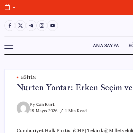
Skip
-
to
content
https://www.facebook.com/
https://twitter.com/
https://t.me/
https://www.instagram.com/
https://youtube.com/
ANA SAYFA
E
EĞITIM
Nurten Yontar: Erken Seçim ve
By
Can Kurt
18 Mayıs 2026
1 Min Read
Cumhuriyet Halk Partisi (CHP) Tekirdağ Milletvekil