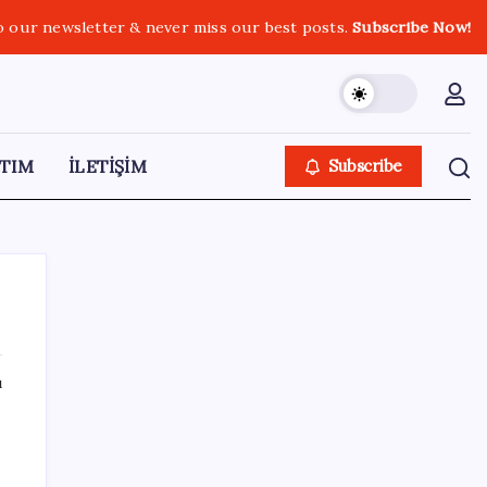
o our newsletter & never miss our best posts.
Subscribe Now!
TIM
İLETİŞİM
Subscribe
ı
SON YAZILAR
İmam hatipliler, imam hatip seçmedi