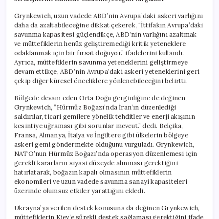
Grynkewich, uzun vadede ABD’nin Avrupa’daki askeri varlığını
daha da azaltabileceğine dikkat çekerek, “İttifakın Avrupa’daki
savunma kapasitesi güçlendikçe, ABD’nin varlığını azaltmak
ve müttefiklerin henüz geliştiremediği kritik yeteneklere
odaklanmak için bir fırsat doğuyor.” ifadelerini kullandı.
Ayrıca, müttefiklerin savunma yeteneklerini geliştirmeye
devam ettikçe, ABD’nin Avrupa’daki askeri yeteneklerini geri
çekip diğer küresel önceliklere yönlenebileceğini belirtti.
Bölgede devam eden Orta Doğu gerginliğine de değinen
Grynkewich, “Hürmüz Boğazı’nda İran’ın düzenlediği
saldırılar, ticari gemilere yönelik tehditler ve enerji akışının
kesintiye uğraması gibi sorunlar mevcut.” dedi. Belçika,
Fransa, Almanya, İtalya ve İngiltere gibi ülkelerin bölgeye
askeri gemi göndermekte olduğunu vurguladı. Grynkewich,
NATO’nun Hürmüz Boğazı’nda operasyon düzenlemesi için
gerekli kararların siyasi düzeyde alınması gerektiğini
hatırlatarak, boğazın kapalı olmasının müttefiklerin
ekonomileri ve uzun vadede savunma sanayi kapasiteleri
üzerinde olumsuz etkiler yarattığını ekledi.
Ukrayna’ya verilen destek konusuna da değinen Grynkewich,
müttefiklerin Kiev’e sürekli destek sağlaması gerektiğini ifade