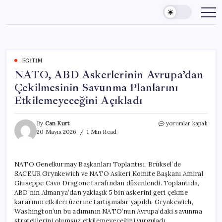
Skip
to
content
EĞITIM
NATO, ABD Askerlerinin Avrupa’dan
Çekilmesinin Savunma Planlarını
Etkilemeyeceğini Açıkladı
NATO,
By
Can Kurt
yorumlar kapalı
ABD
20 Mayıs 2026
1 Min Read
Askerlerinin
Avrupa’dan
Çekilmesinin
NATO Genelkurmay Başkanları Toplantısı, Brüksel’de
Savunma
SACEUR Grynkewich ve NATO Askeri Komite Başkanı Amiral
Planlarını
Etkilemeyeceğini
Giuseppe Cavo Dragone tarafından düzenlendi. Toplantıda,
Açıkladı
ABD’nin Almanya’dan yaklaşık 5 bin askerini geri çekme
için
kararının etkileri üzerine tartışmalar yapıldı. Grynkewich,
Washington’un bu adımının NATO’nun Avrupa’daki savunma
stratejilerini olumsuz etkilemeyeceğini vurguladı.