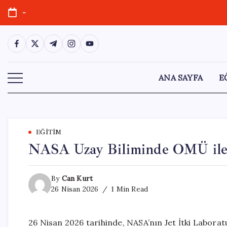
Skip
-
to
content
https://www.facebook.com/
https://twitter.com/
https://t.me/
https://www.instagram.com/
https://youtube.com/
ANA SAYFA
E
EĞITIM
NASA Uzay Biliminde OMÜ ile İ
By
Can Kurt
26 Nisan 2026
1 Min Read
26 Nisan 2026 tarihinde, NASA’nın Jet İtki Laboratu