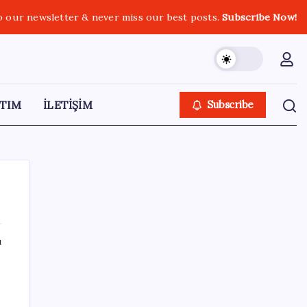
o our newsletter & never miss our best posts.
Subscribe Now!
TIM
İLETİŞİM
Subscribe
ı
SON YAZILAR
İmam hatipliler, imam hatip seçmedi