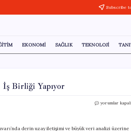
Subscribe t
ĞİTİM
EKONOMİ
SAĞLIK
TEKNOLOJİ
TANI
ş Birliği Yapıyor
NASA
yorumlar kapal
Uzay
Biliminde
OMÜ
ile
varı’nda derin uzay iletişimi ve büyük veri analizi üzerine