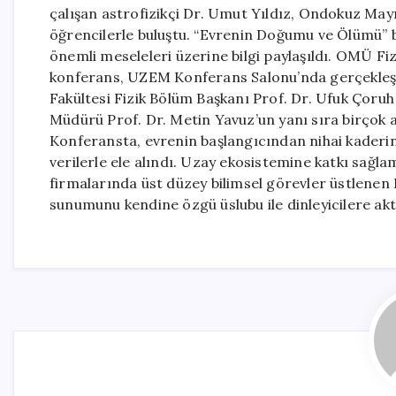
çalışan astrofizikçi Dr. Umut Yıldız, Ondokuz May
öğrencilerle buluştu. “Evrenin Doğumu ve Ölümü” ba
önemli meseleleri üzerine bilgi paylaşıldı. OMÜ Fi
konferans, UZEM Konferans Salonu’nda gerçekleşt
Fakültesi Fizik Bölüm Başkanı Prof. Dr. Ufuk Çor
Müdürü Prof. Dr. Metin Yavuz’un yanı sıra birçok ak
Konferansta, evrenin başlangıcından nihai kaderine
verilerle ele alındı. Uzay ekosistemine katkı sağl
firmalarında üst düzey bilimsel görevler üstlenen D
sunumunu kendine özgü üslubu ile dinleyicilere akt