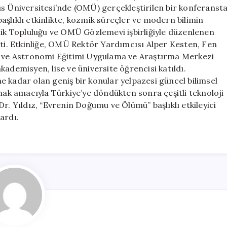
İş
ıs Üniversitesi’nde (OMÜ) gerçekleştirilen bir konferanst
Birliği
şlıklı etkinlikte, kozmik süreçler ve modern bilimin
Yapıyor
zik Topluluğu ve OMÜ Gözlemevi işbirliğiyle düzenlenen
için
i. Etkinliğe, OMÜ Rektör Yardımcısı Alper Kesten, Fen
uh ve Astronomi Eğitimi Uygulama ve Araştırma Merkezi
ademisyen, lise ve üniversite öğrencisi katıldı.
 kadar olan geniş bir konular yelpazesi güncel bilimsel
amak amacıyla Türkiye’ye döndükten sonra çeşitli teknoloji
r. Yıldız, “Evrenin Doğumu ve Ölümü” başlıklı etkileyici
ardı.