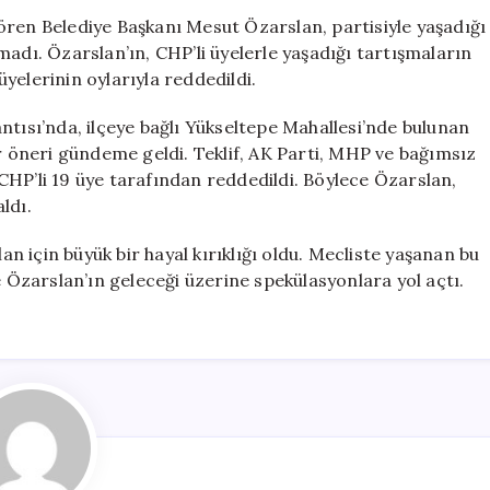
Sonrası
ören Belediye Başkanı Mesut Özarslan, partisiyle yaşadığı
Meclis
madı. Özarslan’ın, CHP’li üyelerle yaşadığı tartışmaların
Şoku:
yelerinin oylarıyla reddedildi.
Teklifi
Reddedildi
ntısı’nda, ilçeye bağlı Yükseltepe Mahallesi’nde bulunan
için
ir öneri gündeme geldi. Teklif, AK Parti, MHP ve bağımsız
CHP’li 19 üye tarafından reddedildi. Böylece Özarslan,
ldı.
 için büyük bir hayal kırıklığı oldu. Mecliste yaşanan bu
e Özarslan’ın geleceği üzerine spekülasyonlara yol açtı.