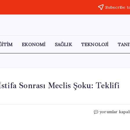
Subscribe t
ĞİTİM
EKONOMİ
SAĞLIK
TEKNOLOJİ
TANI
tifa Sonrası Meclis Şoku: Teklifi
Mesut
yorumlar kapal
Özarslan’a
CHPlilerden
İstifa