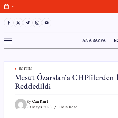
Skip
-
to
content
https://www.facebook.com/
https://twitter.com/
https://t.me/
https://www.instagram.com/
https://youtube.com/
ANA SAYFA
E
EĞITIM
Mesut Özarslan’a CHPlilerden İs
Reddedildi
By
Can Kurt
20 Mayıs 2026
1 Min Read