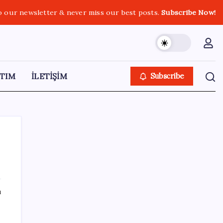
o our newsletter & never miss our best posts.
Subscribe Now!
TIM
İLETİŞİM
Subscribe
SON YAZILAR
ı
İmam hatipliler, imam hatip seçmedi