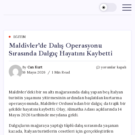
Skip
to
content
EĞITIM
Maldivler’de Dalış Operasyonu
Sırasında Dalgıç Hayatını Kaybetti
Maldivler’de
By
Can Kurt
yorumlar kapalı
Dalış
16 Mayıs 2026
1 Min Read
Operasyonu
Sırasında
Dalgıç
Maldivler’deki bir su altı mağarasında dalış yapan beş İtalyan
Hayatını
turistin yaşamını yitirmesinin ardından başlatılan kurtarma
Kaybetti
için
operasyonunda, Maldivler Ordusu’ndan bir dalgıç da trajik bir
şekilde hayatını kaybetti. Olay, Alimatha Adası açıklarında 14
Mayıs 2026 tarihinde meydana geldi.
Dalgıçların mağaraya yaptığı tüplü dalış sırasında yaşanan
kazada, İtalyan turistlerin cesetleri için gerçekleştirilen