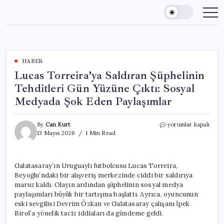
Skip
to
content
HABER
Lucas Torreira’ya Saldıran Şüphelinin
Tehditleri Gün Yüzüne Çıktı: Sosyal
Medyada Şok Eden Paylaşımlar
Lucas
By
Can Kurt
yorumlar kapalı
Torreira’ya
13 Mayıs 2026
1 Min Read
Saldıran
Şüphelinin
Tehditleri
Galatasaray’ın Uruguaylı futbolcusu Lucas Torreira,
Gün
Beyoğlu’ndaki bir alışveriş merkezinde ciddi bir saldırıya
Yüzüne
Çıktı:
maruz kaldı. Olayın ardından şüphelinin sosyal medya
Sosyal
paylaşımları büyük bir tartışma başlattı. Ayrıca, oyuncunun
Medyada
eski sevgilisi Devrim Özkan ve Galatasaray çalışanı İpek
Şok
Birol’a yönelik taciz iddiaları da gündeme geldi.
Eden