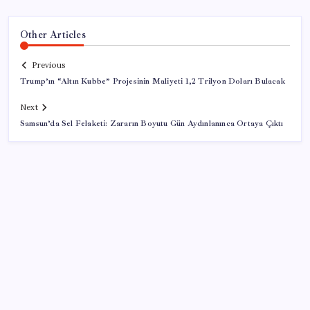
Other Articles
Previous
Trump’ın “Altın Kubbe” Projesinin Maliyeti 1,2 Trilyon Doları Bulacak
Next
Samsun’da Sel Felaketi: Zararın Boyutu Gün Aydınlanınca Ortaya Çıktı
SON YAZILAR
Son dakika… Menderes Belediye Başkanı İlkay Çiçek