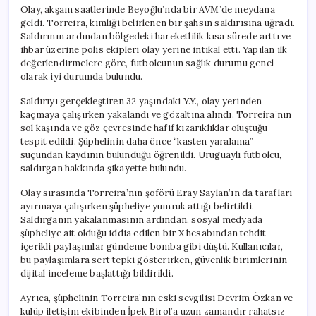
Paylaşımlar
Olay, akşam saatlerinde Beyoğlu’nda bir AVM’de meydana
için
geldi. Torreira, kimliği belirlenen bir şahsın saldırısına uğradı.
Saldırının ardından bölgedeki hareketlilik kısa sürede arttı ve
ihbar üzerine polis ekipleri olay yerine intikal etti. Yapılan ilk
değerlendirmelere göre, futbolcunun sağlık durumu genel
olarak iyi durumda bulundu.
Saldırıyı gerçekleştiren 32 yaşındaki Y.Y., olay yerinden
kaçmaya çalışırken yakalandı ve gözaltına alındı. Torreira’nın
sol kaşında ve göz çevresinde hafif kızarıklıklar oluştuğu
tespit edildi. Şüphelinin daha önce “kasten yaralama”
suçundan kaydının bulunduğu öğrenildi. Uruguaylı futbolcu,
saldırgan hakkında şikayette bulundu.
Olay sırasında Torreira’nın şoförü Eray Saylan’ın da tarafları
ayırmaya çalışırken şüpheliye yumruk attığı belirtildi.
Saldırganın yakalanmasının ardından, sosyal medyada
şüpheliye ait olduğu iddia edilen bir X hesabından tehdit
içerikli paylaşımlar gündeme bomba gibi düştü. Kullanıcılar,
bu paylaşımlara sert tepki gösterirken, güvenlik birimlerinin
dijital inceleme başlattığı bildirildi.
Ayrıca, şüphelinin Torreira’nın eski sevgilisi Devrim Özkan ve
kulüp iletişim ekibinden İpek Birol’a uzun zamandır rahatsız