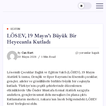
Skip
to
content
EĞITIM
LÖSEV, 19 Mayıs’ı Büyük Bir
Heyecanla Kutladı
LÖSEV,
By
Can Kurt
yorumlar kapalı
19
20 Mayıs 2026
1 Min Read
Mayıs’ı
Büyük
Bir
Lösemili Çocuklar Sağlık ve Eğitim Vakfı (LÖSEV), 19 Mayıs
Heyecanla
Atatürk’ü Anma, Gençlik ve Spor Bayramı’nı lösemili çocuklar,
Kutladı
için
gençler, aileler ve gönüllülerle birlikte büyük bir coşkuyla
kutladı. Türkiye’nin çeşitli şehirlerinde düzenlenen
etkinliklerde Ulu Önder Mustafa Kemal Atatürk saygıyla
anılırken, gençlerin umut dolu mesajları ön plana çıktı.
Kutlamaların merkezi, Ankara’nın İncek bölgesindeki LÖSEV
Kent Yerleşkesi oldu.