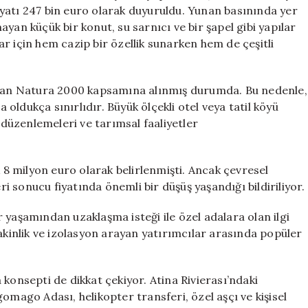
Artırmayla
 fiyatı 247 bin euro olarak duyuruldu. Yunan basınında yer
Satışa
yan küçük bir konut, su sarnıcı ve bir şapel gibi yapılar
Çıkıyor
r için hem cazip bir özellik sunarken hem de çeşitli
için
 olan Natura 2000 kapsamına alınmış durumda. Bu nedenle,
ldukça sınırlıdır. Büyük ölçekli otel veya tatil köyü
ı düzenlemeleri ve tarımsal faaliyetler
k 8 milyon euro olarak belirlenmişti. Ancak çevresel
 sonucu fiyatında önemli bir düşüş yaşandığı bildiriliyor.
 yaşamından uzaklaşma isteği ile özel adalara olan ilgi
sakinlik ve izolasyon arayan yatırımcılar arasında popüler
konsepti de dikkat çekiyor. Atina Rivierası’ndaki
omago Adası, helikopter transferi, özel aşçı ve kişisel