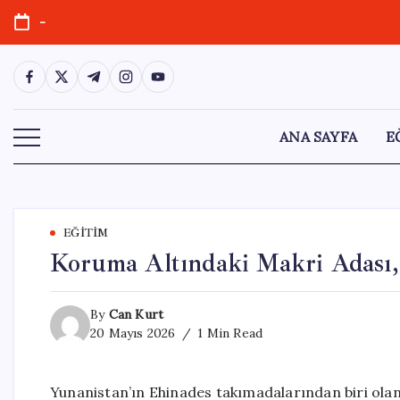
Skip
-
to
content
https://www.facebook.com/
https://twitter.com/
https://t.me/
https://www.instagram.com/
https://youtube.com/
ANA SAYFA
E
EĞITIM
Koruma Altındaki Makri Adası, 
By
Can Kurt
20 Mayıs 2026
1 Min Read
Yunanistan’ın Ehinades takımadalarından biri olan 