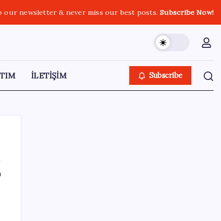
o our newsletter & never miss our best posts.
Subscribe Now!
TIM
İLETİŞİM
Subscribe
ı
SON YAZILAR
İmam hatipliler, imam hatip seçmedi