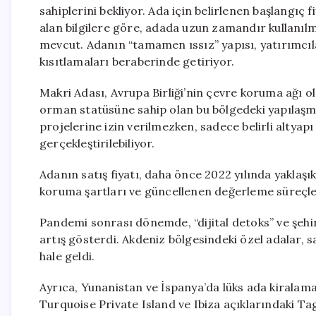
sahiplerini bekliyor. Ada için belirlenen başlangıç
alan bilgilere göre, adada uzun zamandır kullanılma
mevcut. Adanın “tamamen ıssız” yapısı, yatırımcıla
kısıtlamaları beraberinde getiriyor.
Makri Adası, Avrupa Birliği’nin çevre koruma ağı
orman statüsüne sahip olan bu bölgedeki yapılaşma o
projelerine izin verilmezken, sadece belirli altyap
gerçekleştirilebiliyor.
Adanın satış fiyatı, daha önce 2022 yılında yaklaşı
koruma şartları ve güncellenen değerleme süreçleri
Pandemi sonrası dönemde, “dijital detoks” ve şehir
artış gösterdi. Akdeniz bölgesindeki özel adalar, 
hale geldi.
Ayrıca, Yunanistan ve İspanya’da lüks ada kiralama 
Turquoise Private Island ve Ibiza açıklarındaki Tag