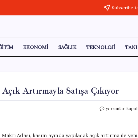
Subscribe t
ĞİTİM
EKONOMİ
SAĞLIK
TEKNOLOJİ
TANI
Açık Artırmayla Satışa Çıkıyor
Koruma
yorumlar kapal
Altındaki
Makri
Adası,
Açık
Makri Adası, kasım ayında yapılacak açık artırma ile yeni