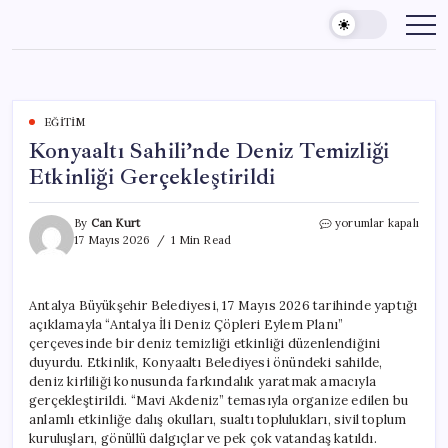
Skip
to
content
EĞITIM
Konyaaltı Sahili’nde Deniz Temizliği
Etkinliği Gerçekleştirildi
Konyaaltı
By
Can Kurt
yorumlar kapalı
Sahili’nde
17 Mayıs 2026
1 Min Read
Deniz
Temizliği
Etkinliği
Antalya Büyükşehir Belediyesi, 17 Mayıs 2026 tarihinde yaptığı
Gerçekleştirildi
açıklamayla “Antalya İli Deniz Çöpleri Eylem Planı”
için
çerçevesinde bir deniz temizliği etkinliği düzenlendiğini
duyurdu. Etkinlik, Konyaaltı Belediyesi önündeki sahilde,
deniz kirliliği konusunda farkındalık yaratmak amacıyla
gerçekleştirildi. “Mavi Akdeniz” temasıyla organize edilen bu
anlamlı etkinliğe dalış okulları, sualtı toplulukları, sivil toplum
kuruluşları, gönüllü dalgıçlar ve pek çok vatandaş katıldı.