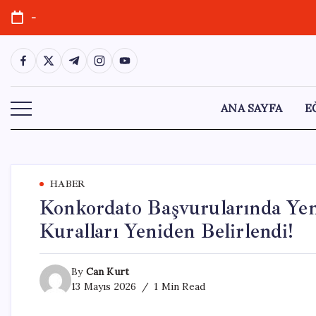
Skip
-
to
content
https://www.facebook.com/
https://twitter.com/
https://t.me/
https://www.instagram.com/
https://youtube.com/
ANA SAYFA
E
HABER
Konkordato Başvurularında Yen
Kuralları Yeniden Belirlendi!
By
Can Kurt
13 Mayıs 2026
1 Min Read