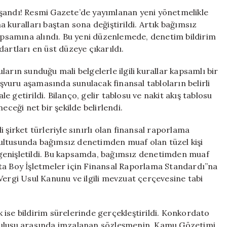
Raporlama
aşandı! Resmi Gazete’de yayımlanan yeni yönetmelikle
Kuralları
 kuralları baştan sona değiştirildi. Artık bağımsız
Yeniden
psamına alındı. Bu yeni düzenlemede, denetim bildirim
Belirlendi!
artları en üst düzeye çıkarıldı.
için
arın sunduğu mali belgelerle ilgili kurallar kapsamlı bir
aşvuru aşamasında sunulacak finansal tabloların belirli
 getirildi. Bilanço, gelir tablosu ve nakit akış tablosu
eceği net bir şekilde belirlendi.
 şirket türleriyle sınırlı olan finansal raporlama
ultusunda bağımsız denetimden muaf olan tüzel kişi
de genişletildi. Bu kapsamda, bağımsız denetimden muaf
 Orta Boy İşletmeler için Finansal Raporlama Standardı”na
Vergi Usul Kanunu ve ilgili mevzuat çerçevesine tabi
ik ise bildirim sürelerinde gerçekleştirildi. Konkordato
uruluşu arasında imzalanan sözleşmenin, Kamu Gözetimi