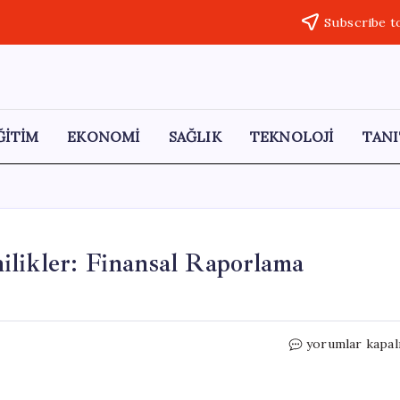
Subscribe t
ĞİTİM
EKONOMİ
SAĞLIK
TEKNOLOJİ
TANI
ilikler: Finansal Raporlama
Konkordato
yorumlar kapal
Başvurularında
Yenilikler:
Finansal