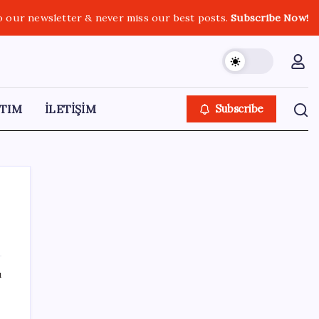
o our newsletter & never miss our best posts.
Subscribe Now!
TIM
İLETİŞİM
Subscribe
SON YAZILAR
ı
AB’den Ar-Ge’ye 130 milyar euroluk kaynak