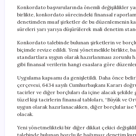
Konkordato başvurularında önemli değişiklikler y
birlikte, konkordato sürecindeki finansal raporlama
denetimden muaf şirketler de bu düzenlemenin ka
süreleri yarı yarıya düşürülerek mali denetim stand
Konkordato talebinde bulunan şirketlerin ve borçlul
biçimde revize edildi. Yeni yönetmelikle birlikte, b
standartlara uygun olarak hazırlanması zorunlu hale
gibi finansal verilerin hangi esaslara göre düzenlen
Uygulama kapsamı da genişletildi. Daha önce belirli
çerçevesi, 6434 sayılı Cumhurbaşkanı Kararı doğr
tacirler ve diğer borçluları da içine alacak şekil
tüzel kişi tacirlerin finansal tabloları, “Büyük ve
uygun olarak hazırlanacakken, diğer borçlular ise 
olacak.
Yeni yönetmelikteki bir diğer dikkat çekici değişikl
talebinde bulunan borçlu ile bağımsız denetim k