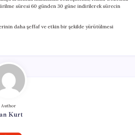
rilme süresi 60 günden 30 güne indirilerek sürecin
inin daha şeffaf ve etkin bir şekilde yürütülmesi
Author
an Kurt