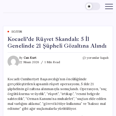
Skip
to
content
EĞITIM
Kocaeli’de Rüşvet Skandalı: 5 İl
Genelinde 21 Şüpheli Gözaltına Alındı
Kocaeli’de
By
Can Kurt
yorumlar kapalı
Rüşvet
22 Nisan 2026
1 Min Read
Skandalı:
5
İl
Kocaeli Cumhuriyet Başsavcılığı’nın öncülüğünde
Genelinde
gerçekleştirilen kapsamlı rüşvet operasyonu, 5 ilde 21
21
Şüpheli
şüphelinin gözaltına alınmasıyla sonuçlandı. Operasyon, “suç
Gözaltına
örgütü kurma ve üyelik”, “rüşvet”, “irtikap”, “resmi belgede
Alındı
sahtecilik”, “Orman Kanunu’na muhalefet”, “suçtan elde edilen
için
mal varlığını aklama”, “görevi kötüye kullanma” ve “haksız mal
edinme” gibi ağır suçlamalarla yürütülüyor.