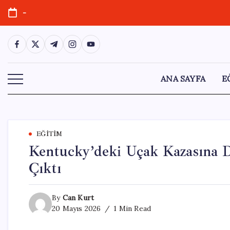
Skip
-
to
content
https://www.facebook.com/
https://twitter.com/
https://t.me/
https://www.instagram.com/
https://youtube.com/
ANA SAYFA
E
EĞITIM
Kentucky’deki Uçak Kazasına D
Çıktı
By
Can Kurt
20 Mayıs 2026
1 Min Read