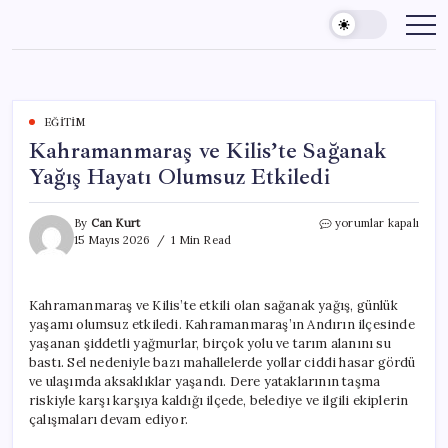
Skip
to
content
EĞITIM
Kahramanmaraş ve Kilis’te Sağanak
Yağış Hayatı Olumsuz Etkiledi
Kahramanmaraş
By
Can Kurt
yorumlar kapalı
ve
15 Mayıs 2026
1 Min Read
Kilis’te
Sağanak
Yağış
Kahramanmaraş ve Kilis’te etkili olan sağanak yağış, günlük
Hayatı
yaşamı olumsuz etkiledi. Kahramanmaraş’ın Andırın ilçesinde
Olumsuz
Etkiledi
yaşanan şiddetli yağmurlar, birçok yolu ve tarım alanını su
için
bastı. Sel nedeniyle bazı mahallelerde yollar ciddi hasar gördü
ve ulaşımda aksaklıklar yaşandı. Dere yataklarının taşma
riskiyle karşı karşıya kaldığı ilçede, belediye ve ilgili ekiplerin
çalışmaları devam ediyor.