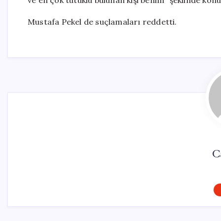
ve en çok tutuklu bulunan kişi benim” şeklinde konu
Mustafa Pekel de suçlamaları reddetti.
C