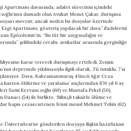
Tartışması
 Apartmanı davasında, adalet sürecinin içindeki
ve
ncıoğlu’nun damadı olan Avukat Mesut Çakar, duruşma
Tahliye
dosyası mevcut; ancak neden bu dosyalar üzerinde
Kararı
Ezgi Apartmanı, gösteriş yapılacak bir dava” ifadelerini
için
an Epözdemir’in, “Bu tür bir saygısızlığın ve
zorunda” şeklindeki cevabı, avukatlar arasında gerginliğe
hliyesine karar vererek duruşmayı erteledi. Zemin
nın depremde yıkılmasıyla ilgili olarak, 3’ü tutuklu, 7’si
rgılanıyor. Dava, Kahramanmaraş 4’üncü Ağır Ceza
 kasten öldürme ve yaralama’ suçlarından 876 yıl 6 ay
leri Sami Kervancıoğlu (60) ve Mustafa Pekel (50),
anacı (54) ile birlikte, ‘Bilinçli taksirle ölüme ve
dar hapis cezası istenen fenni mesul Mehmet Tekin (62)
Üniversitesi’ne gönderilen dosyaya ilişkin hazırlanan