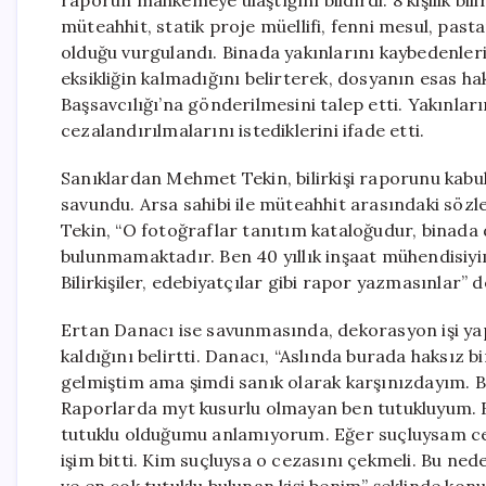
raporun mahkemeye ulaştığını bildirdi. 8 kişilik bil
müteahhit, statik proje müellifi, fenni mesul, pasta
olduğu vurgulandı. Binada yakınlarını kaybedenleri
eksikliğin kalmadığını belirterek, dosyanın esas
Başsavcılığı’na gönderilmesini talep etti. Yakınlar
cezalandırılmalarını istediklerini ifade etti.
Sanıklardan Mehmet Tekin, bilirkişi raporunu kabu
savundu. Arsa sahibi ile müteahhit arasındaki söz
Tekin, “O fotoğraflar tanıtım kataloğudur, binada
bulunmamaktadır. Ben 40 yıllık inşaat mühendisiyi
Bilirkişiler, edebiyatçılar gibi rapor yazmasınlar” d
Ertan Danacı ise savunmasında, dekorasyon işi yap
kaldığını belirtti. Danacı, “Aslında burada haksız 
gelmiştim ama şimdi sanık olarak karşınızdayım. Bu 
Raporlarda myt kusurlu olmayan ben tutukluyum. B
tutuklu olduğumu anlamıyorum. Eğer suçluysam ce
işim bitti. Kim suçluysa o cezasını çekmeli. Bu n