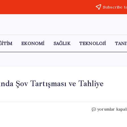
Subscribe t
ĞİTİM
EKONOMİ
SAĞLIK
TEKNOLOJİ
TANI
da Şov Tartışması ve Tahliye
Kahramanmara
yorumlar kapal
Deprem
Davasında
Şov