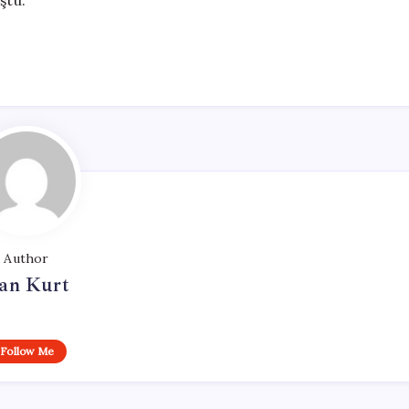
ştu.
Author
an Kurt
Follow Me