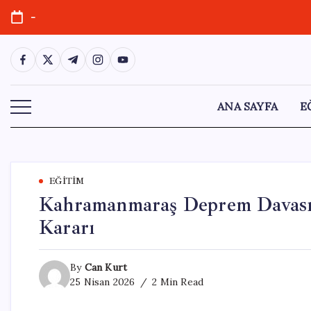
Skip
-
to
content
https://www.facebook.com/
https://twitter.com/
https://t.me/
https://www.instagram.com/
https://youtube.com/
ANA SAYFA
E
EĞITIM
Kahramanmaraş Deprem Davasın
Kararı
By
Can Kurt
25 Nisan 2026
2 Min Read