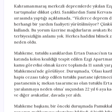
Kahramanmaraş merkezli depremlerde yıkılan Ezgi
tartışmalar dikkat çekti. Sanıklardan Sami Kerva
sırasında yaptığı açıklamada, “Yüzlerce deprem 
herhangi bir yardım faaliyeti yürütülmüyor? Çünkü 
kullandı. Bu yorum üzerine mağdurların avukatı Rez
terbiyesizliğin anlamı yok. Herkes haddini bilmek 
neden oldu.
Mahkeme, tutuklu sanıklardan Ertan Danacı’nın ta
katında kolon kesildiği tespit edilen Ezgi Apartmanı’
kamu görevlisi olmak üzere toplamda 11 sanık ya
Mahkemesi’nde görülüyor. Duruşmada, ‘Olası kastla
hapis cezası talep edilen tutuklu pastane işletmeci
pastanenin iç mekan tasarımcısı olan tutuklu Ertan D
yaralanmaya neden olma’ suçundan 22 yıl 6 aya ka
ve diğer avukatlar, davada yer aldı.
Mahkeme başkanı, bir önceki duruşmada Pamukkale 