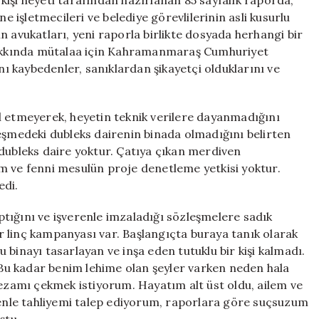
irkişi heyeti tarafından hazırlanan 85 sayfalık raporda,
ne işletmecileri ve belediye görevlilerinin asli kusurlu
n avukatları, yeni raporla birlikte dosyada herhangi bir
 hakkında mütalaa için Kahramanmaraş Cumhuriyet
ını kaybedenler, sanıklardan şikayetçi olduklarını ve
l etmeyerek, heyetin teknik verilere dayanmadığını
leşmedeki dubleks dairenin binada olmadığını belirten
 dubleks daire yoktur. Çatıya çıkan merdiven
m ve fenni mesulün proje denetleme yetkisi yoktur.
edi.
tığını ve işverenle imzaladığı sözleşmelere sadık
bir linç kampanyası var. Başlangıçta buraya tanık olarak
binayı tasarlayan ve inşa eden tutuklu bir kişi kalmadı.
u kadar benim lehime olan şeyler varken neden hala
zamı çekmek istiyorum. Hayatım alt üst oldu, ailem ve
edenle tahliyemi talep ediyorum, raporlara göre suçsuzum