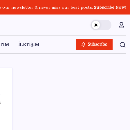
o our newsletter & never miss our best posts.
Subscribe Now!
TIM
İLETİŞİM
Subscribe
ı
SON YAZILAR
Sürekli maddi sorun yaşayan insanların
beyni daha çabuk yaşlanabiliyor: ‘Beyin de