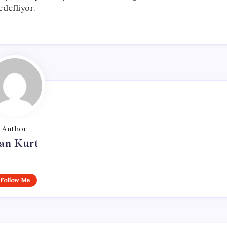
defliyor.
Author
an Kurt
Follow Me