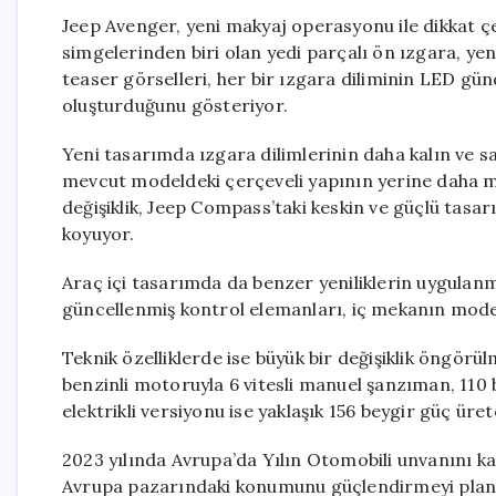
Jeep Avenger, yeni makyaj operasyonu ile dikkat ç
simgelerinden biri olan yedi parçalı ön ızgara, yeni
teaser görselleri, her bir ızgara diliminin LED gün
oluşturduğunu gösteriyor.
Yeni tasarımda ızgara dilimlerinin daha kalın ve sa
mevcut modeldeki çerçeveli yapının yerine daha mod
değişiklik, Jeep Compass’taki keskin ve güçlü tasa
koyuyor.
Araç içi tasarımda da benzer yeniliklerin uygulanma
güncellenmiş kontrol elemanları, iç mekanın mod
Teknik özelliklerde ise büyük bir değişiklik öngörü
benzinli motoruyla 6 vitesli manuel şanzıman, 110 b
elektrikli versiyonu ise yaklaşık 156 beygir güç ür
2023 yılında Avrupa’da Yılın Otomobili unvanını k
Avrupa pazarındaki konumunu güçlendirmeyi planlıy