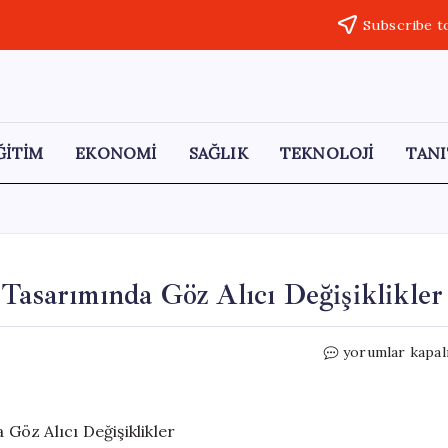
Subscribe t
ĞİTİM
EKONOMİ
SAĞLIK
TEKNOLOJİ
TANI
 Tasarımında Göz Alıcı Değişiklikler
Jeep
yorumlar kapal
Avenger
Yenilendi:
İkonik
Tasarımında