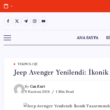
Skip
-
to
content
https://www.facebook.com/
https://twitter.com/
https://t.me/
https://www.instagram.com/
https://youtube.com/
ANA SAYFA
E
TEKNOLOJI
Jeep Avenger Yenilendi: İkonik
By
Can Kurt
9 Haziran 2026
1 Min Read