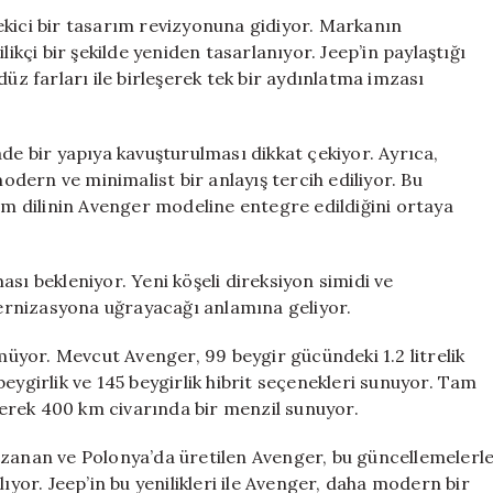
Göz
ekici bir tasarım revizyonuna gidiyor. Markanın
Alıcı
likçi bir şekilde yeniden tasarlanıyor. Jeep’in paylaştığı
Değişiklikler
düz farları ile birleşerek tek bir aydınlatma imzası
için
de bir yapıya kavuşturulması dikkat çekiyor. Ayrıca,
ern ve minimalist bir anlayış tercih ediliyor. Bu
rım dilinin Avenger modeline entegre edildiğini ortaya
sı bekleniyor. Yeni köşeli direksiyon simidi ve
ernizasyona uğrayacağı anlamına geliyor.
lmüyor. Mevcut Avenger, 99 beygir gücündeki 1.2 litrelik
eygirlik ve 145 beygirlik hibrit seçenekleri sunuyor. Tam
eterek 400 km civarında bir menzil sunuyor.
azanan ve Polonya’da üretilen Avenger, bu güncellemelerl
or. Jeep’in bu yenilikleri ile Avenger, daha modern bir