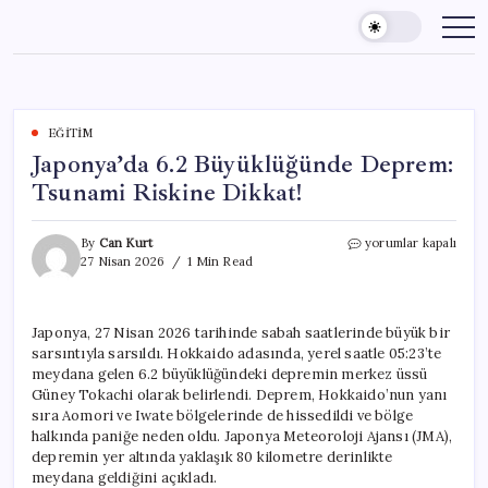
Skip
to
content
EĞITIM
Japonya’da 6.2 Büyüklüğünde Deprem:
Tsunami Riskine Dikkat!
Japonya’da
By
Can Kurt
yorumlar kapalı
6.2
27 Nisan 2026
1 Min Read
Büyüklüğünde
Deprem:
Tsunami
Japonya, 27 Nisan 2026 tarihinde sabah saatlerinde büyük bir
Riskine
sarsıntıyla sarsıldı. Hokkaido adasında, yerel saatle 05:23’te
Dikkat!
için
meydana gelen 6.2 büyüklüğündeki depremin merkez üssü
Güney Tokachi olarak belirlendi. Deprem, Hokkaido’nun yanı
sıra Aomori ve Iwate bölgelerinde de hissedildi ve bölge
halkında paniğe neden oldu. Japonya Meteoroloji Ajansı (JMA),
depremin yer altında yaklaşık 80 kilometre derinlikte
meydana geldiğini açıkladı.