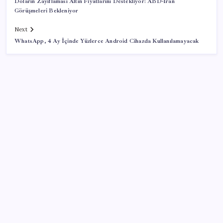
Doların Zayıflaması Altın Fiyatlarını Destekliyor: ABD-İran
Görüşmeleri Bekleniyor
Next
WhatsApp, 4 Ay İçinde Yüzlerce Android Cihazda Kullanılamayacak
SON YAZILAR
‘Birazdan evinize gelecekler’ mesajını görünce
hayatı karardı
Köprülere talip olan Fransız şirket komşunun
elektriğini döşüyor