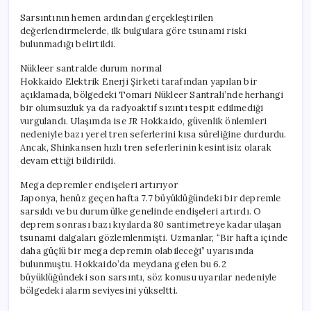
Sarsıntının hemen ardından gerçekleştirilen
değerlendirmelerde, ilk bulgulara göre tsunami riski
bulunmadığı belirtildi.
Nükleer santralde durum normal
Hokkaido Elektrik Enerji Şirketi tarafından yapılan bir
açıklamada, bölgedeki Tomari Nükleer Santrali’nde herhangi
bir olumsuzluk ya da radyoaktif sızıntı tespit edilmediği
vurgulandı. Ulaşımda ise JR Hokkaido, güvenlik önlemleri
nedeniyle bazı yerel tren seferlerini kısa süreliğine durdurdu.
Ancak, Shinkansen hızlı tren seferlerinin kesintisiz olarak
devam ettiği bildirildi.
Mega depremler endişeleri artırıyor
Japonya, henüz geçen hafta 7.7 büyüklüğündeki bir depremle
sarsıldı ve bu durum ülke genelinde endişeleri artırdı. O
deprem sonrası bazı kıyılarda 80 santimetreye kadar ulaşan
tsunami dalgaları gözlemlenmişti. Uzmanlar, “Bir hafta içinde
daha güçlü bir mega depremin olabileceği” uyarısında
bulunmuştu. Hokkaido’da meydana gelen bu 6.2
büyüklüğündeki son sarsıntı, söz konusu uyarılar nedeniyle
bölgedeki alarm seviyesini yükseltti.