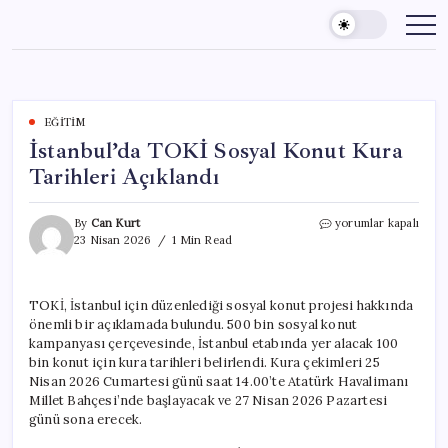
Skip
to
content
EĞITIM
İstanbul’da TOKİ Sosyal Konut Kura
Tarihleri Açıklandı
İstanbul’da
By
Can Kurt
yorumlar kapalı
TOKİ
23 Nisan 2026
1 Min Read
Sosyal
Konut
Kura
TOKİ, İstanbul için düzenlediği sosyal konut projesi hakkında
Tarihleri
önemli bir açıklamada bulundu. 500 bin sosyal konut
Açıklandı
için
kampanyası çerçevesinde, İstanbul etabında yer alacak 100
bin konut için kura tarihleri belirlendi. Kura çekimleri 25
Nisan 2026 Cumartesi günü saat 14.00’te Atatürk Havalimanı
Millet Bahçesi’nde başlayacak ve 27 Nisan 2026 Pazartesi
günü sona erecek.