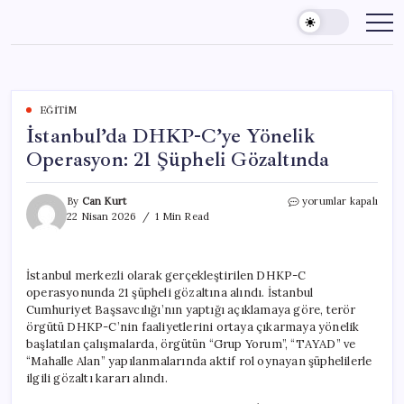
Skip
to
content
EĞITIM
İstanbul’da DHKP-C’ye Yönelik
Operasyon: 21 Şüpheli Gözaltında
İstanbul’da
By
Can Kurt
yorumlar kapalı
DHKP-
22 Nisan 2026
1 Min Read
C’ye
Yönelik
Operasyon:
İstanbul merkezli olarak gerçekleştirilen DHKP-C
21
operasyonunda 21 şüpheli gözaltına alındı. İstanbul
Şüpheli
Gözaltında
Cumhuriyet Başsavcılığı’nın yaptığı açıklamaya göre, terör
için
örgütü DHKP-C’nin faaliyetlerini ortaya çıkarmaya yönelik
başlatılan çalışmalarda, örgütün “Grup Yorum”, “TAYAD” ve
“Mahalle Alan” yapılanmalarında aktif rol oynayan şüphelilerle
ilgili gözaltı kararı alındı.