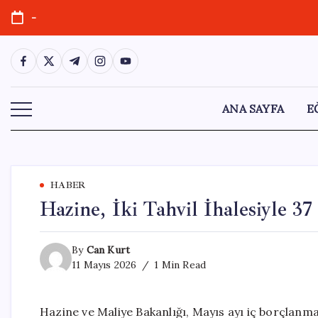
Skip
-
to
content
https://www.facebook.com/
https://twitter.com/
https://t.me/
https://www.instagram.com/
https://youtube.com/
ANA SAYFA
E
HABER
Hazine, İki Tahvil İhalesiyle 3
By
Can Kurt
11 Mayıs 2026
1 Min Read
Hazine ve Maliye Bakanlığı, Mayıs ayı iç borçlanma 