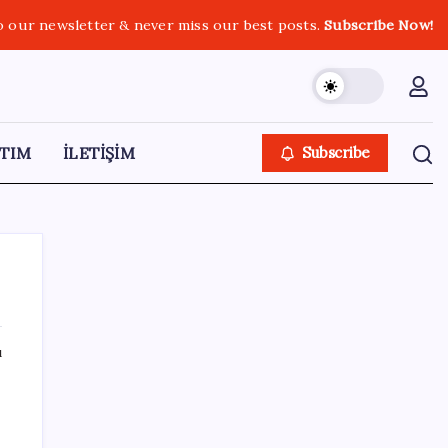
o our newsletter & never miss our best posts.
Subscribe Now!
TIM
İLETİŞİM
Subscribe
ı
SON YAZILAR
İmam hatipliler, imam hatip seçmedi