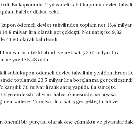
Milyar
rdi. Bu kapsamda, 2 yıl vadeli sabit kuponlu devlet tahvili
TL
apılan ihaleler dikkat çekti.
Borçlandı
için
bit kupon ödemeli devlet tahvilinden toplam net 13,4 milyar
ı 14,8 milyar lira olarak gerçekleşti. Net satış ise 9,82
zde 41,80 olarak belirlendi.
3 milyar lira teklif alındı ve net satış 3,61 milyar lira
nı ise yüzde 5,48 oldu.
eli sabit kupon ödemeli devlet tahvilinin yeniden ihracı ile
ncesinde toplamda 23,5 milyar lira borçlanma gerçekleştirdi.
e karşılık 7,6 milyar liralık satış yapıldı. Bu süreçte
TÜFE’ye endeksli tahvilin ihalesi öncesinde ise piyasa
ğmen sadece 2,7 milyar lira satış gerçekleştirildi ve
in önemli bir parçası olarak öne çıkmakta ve piyasalardaki