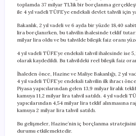
toplamda 37 milyar TL’lik bir borçlanma gerçekleşti
ile 4 yıl vadeli TÜFE’ye endeksli devlet tahvili için y
Bakanlık, 2 yıl vadeli ve 6 ayda bir yüzde 18,40 sa
lira borçlanırken, bu tahvilin ihalesinde teklif tutar
milyar lira oldu ve bu tahvilde bileşik faiz oranı yü
4 yıl vadeli TÜFE’ye endeksli tahvil ihalesinde ise 5,1
olarak kaydedildi. Bu tahvildeki reel bileşik faiz ora
İhaleden önce, Hazine ve Maliye Bakanlığı, 2 yıl vad
4 yıl vadeli TÜFE’ye endeksli tahvilin ilk ihracı ö
Piyasa yapıcılarından gelen 13,9 milyar liralık teklif
kamuya 11,2 milyar lira tahvil satıldı. 4 yıl vadeli 
yapıcılarından 4,54 milyar lira teklif alınmasına ra
kamuya 2 milyar lira tahvil satıldı.
Bu gelişmeler, Hazine’nin iç borçlanma stratejisin
durumu etkilemektedir.