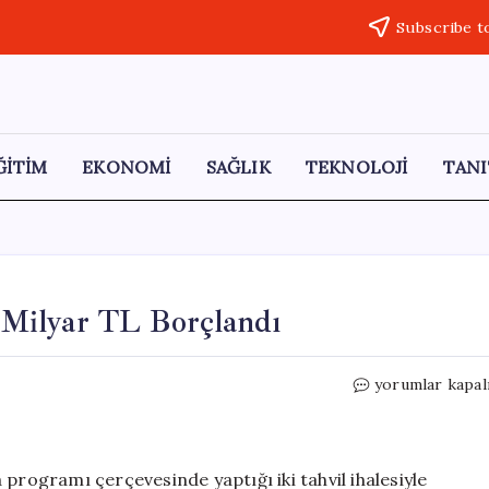
Subscribe t
ĞİTİM
EKONOMİ
SAĞLIK
TEKNOLOJİ
TANI
7 Milyar TL Borçlandı
Hazine,
yorumlar kapal
İki
Tahvil
İhalesiyle
37
programı çerçevesinde yaptığı iki tahvil ihalesiyle